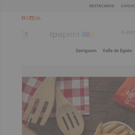
DESTACADOS:
BARBA
chevron_left
Sarriguren
Valle de Egüés