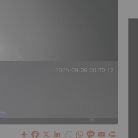
Share
Facebook
X
LinkedIn
Meneame
WhatsApp
Message
Email
Print