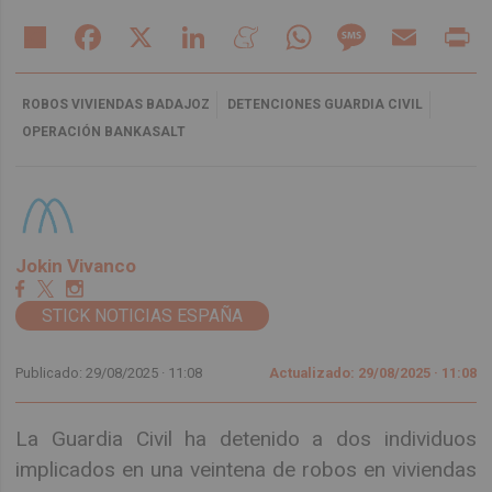
Share
Facebook
X
LinkedIn
Meneame
WhatsApp
Message
Email
Pr
ROBOS VIVIENDAS BADAJOZ
DETENCIONES GUARDIA CIVIL
OPERACIÓN BANKASALT
Jokin Vivanco
STICK NOTICIAS ESPAÑA
Publicado: 29/08/2025 ·
11:08
Actualizado: 29/08/2025 · 11:08
La Guardia Civil ha detenido a dos individuos
implicados en una veintena de robos en viviendas