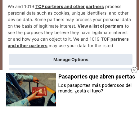
Pasaportes que abren puertas
Los pasaportes más poderosos del
mundo, ¿está el tuyo?
La escritora Beatriz Castellanos
Cigna Healthcare analiza las soft
presenta su nuevo libro
skills que ayudan a conseguir el
bienestar en la vuelta al trabajo
2026
© Grupo Comunikaze