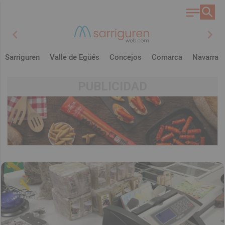
chevron_left
chevron_right
Sarriguren
Valle de Egüés
Concejos
Comarca
Navarra
PUBLICIDAD