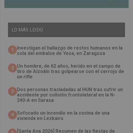
LO
MÁS LEIDO
Investigan el hallazgo de restos humanos en la
1
cola del embalse de Yesa, en Zaragoza
Un hombre, de 62 años, herido en el campo de
2
tiro de Aizoáin tras golpearse con el cerrojo de
un rifle
​Dos personas trasladadas al HUN tras sufrir un
3
accidente por colisión frontolateral en la N-
240-A en Sarasa
Sofocado un incendio en la cocina de una
4
vivienda en Lezkairu
[Santa Ana 2026] Resumen de las fiestas de
5