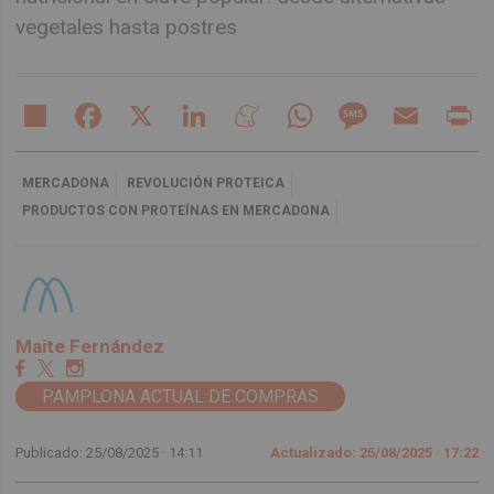
vegetales hasta postres
Share
Facebook
X
LinkedIn
Meneame
WhatsApp
Message
Email
Pr
MERCADONA
REVOLUCIÓN PROTEICA
PRODUCTOS CON PROTEÍNAS EN MERCADONA
Maite Fernández
PAMPLONA ACTUAL DE COMPRAS
Publicado: 25/08/2025 ·
14:11
Actualizado: 25/08/2025 · 17:22