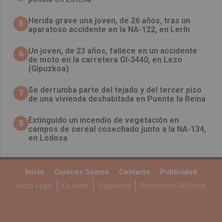
Herida grave una joven, de 26 años, tras un
5
aparatoso accidente en la NA-122, en Lerín
Un joven, de 23 años, fallece en un accidente
6
de moto en la carretera GI-3440, en Lezo
(Gipuzkoa)
Se derrumba parte del tejado y del tercer piso
7
de una vivienda deshabitada en Puente la Reina
Extinguido un incendio de vegetación en
8
campos de cereal cosechado junto a la NA-134,
en Lodosa
Inicio
Quiénes Somos
Contacto
Publicidad
Aviso Legal
Cookies
Seguridad
Protección De Datos