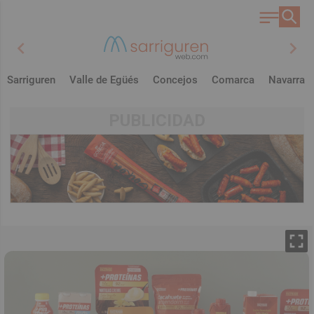
chevron_left
chevron_right
Sarriguren
Valle de Egüés
Concejos
Comarca
Navarra
PUBLICIDAD