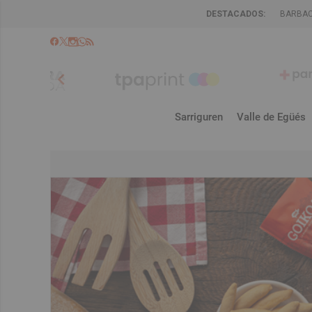
DESTACADOS:
BARBA
chevron_left
Sarriguren
Valle de Egüés