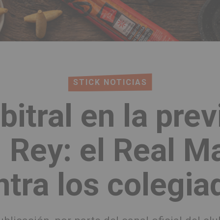
STICK NOTICIAS
itral en la previ
 Rey: el Real Ma
ntra los colegia