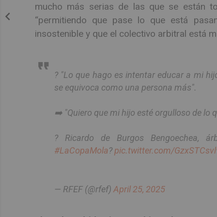
mucho más serias de las que se están to
“permitiendo que pase lo que está pasan
insostenible y que el colectivo arbitral está
?️ "Lo que hago es intentar educar a mi hi
se equivoca como una persona más".
➡️ "Quiero que mi hijo esté orgulloso de lo 
?️ Ricardo de Burgos Bengoechea, árbi
#LaCopaMola
?
pic.twitter.com/GzxSTCsvl
— RFEF (@rfef)
April 25, 2025