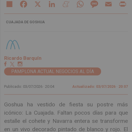
Share
Facebook
X
LinkedIn
Meneame
WhatsApp
Message
Email
Pr
CUAJADA DE GOSHUA
Ricardo Barquín
PAMPLONA ACTUAL NEGOCIOS AL DÍA
Publicado: 03/07/2026 ·
20:04
Actualizado: 03/07/2026 · 20:07
Goshua ha vestido de fiesta su postre más
icónico: La Cuajada. Faltan pocos días para que
estalle el cohete y Navarra entera se transforme
en un vivo decorado pintado de blanco y rojo. El