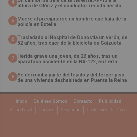
Un camión se sale de la vía en la AP-15 a la
4
altura de Olóriz y el conductor resulta herido
Muere al precipitarse un hombre que huía de la
5
policía en Estella
Trasladado al Hospital de Donostia un varón, de
6
52 años, tras caer de la bicicleta en Goizueta
Herida grave una joven, de 26 años, tras un
7
aparatoso accidente en la NA-122, en Lerín
Se derrumba parte del tejado y del tercer piso
8
de una vivienda deshabitada en Puente la Reina
Inicio
Quiénes Somos
Contacto
Publicidad
Aviso Legal
Cookies
Seguridad
Protección De Datos