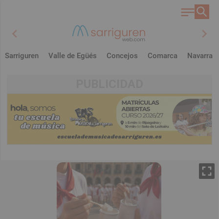
chevron_left
chevron_right
Sarriguren
Valle de Egüés
Concejos
Comarca
Navarra
PUBLICIDAD