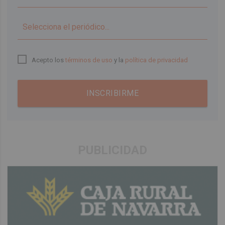
▼
Acepto los
términos de uso
y la
política de privacidad
INSCRIBIRME
PUBLICIDAD