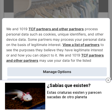
¿Sabías que existen?
Estas criaturas existen y parecen
sacadas de otro planeta
Alumnas del IES Sarriguren BHI y
El Concejo de Egüés recuerda
estudiantes de Andalucía ganan
este sábado la gesta del
el torneo nacional de estadística
Regimiento Navarra en la guerra
Avatar en Gran Canaria
de la independencia de EEUU