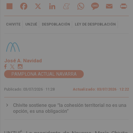
Share
Facebook
X
LinkedIn
Meneame
WhatsApp
Message
Email
Pr
CHIVITE
UNZUÉ
DESPOBLACIÓN
LEY DE DESPOBLACIÓN
José A. Navidad
PAMPLONA ACTUAL NAVARRA
Publicado: 03/07/2026 ·
11:28
Actualizado: 03/07/2026 · 12:22
Chivite sostiene que “la cohesión territorial no es una
opción, es una obligación”