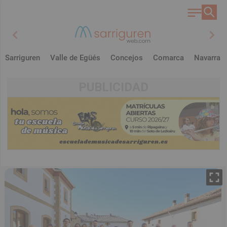
chevron_left
chevron_right
Sarriguren
Valle de Egüés
Concejos
Comarca
Navarra
PUBLICIDAD