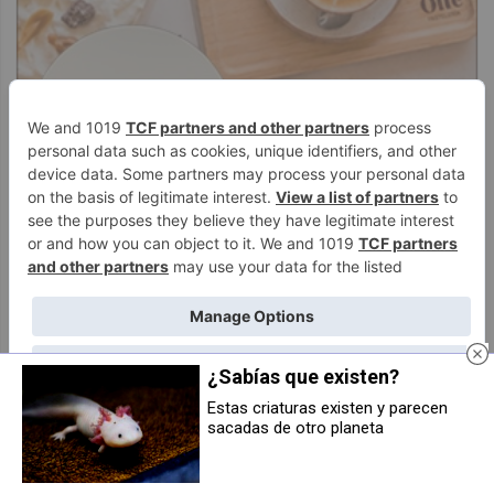
¿Sabías que existen?
Estas criaturas existen y parecen
sacadas de otro planeta
El Valle de Egüés conmemora el
Un incendio en una cocina obliga
Día del Orgullo LGTBI+ con
a intervenir a la Policía Municipal y
charlas sobre transexualidad,
los Bomberos en Sarriguren
cine y luces en el consistorio