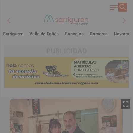
chevron_left
chevron_right
Sarriguren
Valle de Egüés
Concejos
Comarca
Navarra
PUBLICIDAD