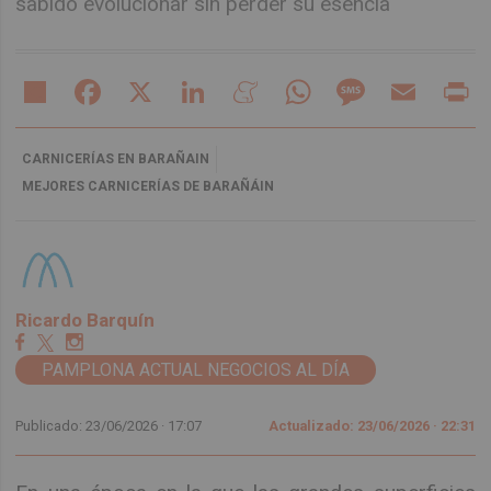
sabido evolucionar sin perder su esencia
Share
Facebook
X
LinkedIn
Meneame
WhatsApp
Message
Email
Pr
CARNICERÍAS EN BARAÑAIN
MEJORES CARNICERÍAS DE BARAÑÁIN
Ricardo Barquín
PAMPLONA ACTUAL NEGOCIOS AL DÍA
Publicado: 23/06/2026 ·
17:07
Actualizado: 23/06/2026 · 22:31