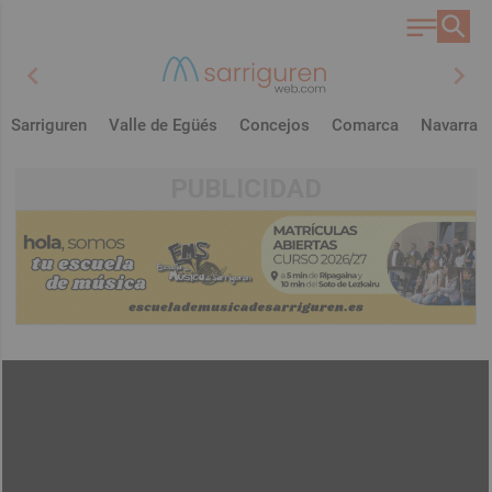
chevron_left
chevron_right
Sarriguren
Valle de Egüés
Concejos
Comarca
Navarra
PUBLICIDAD