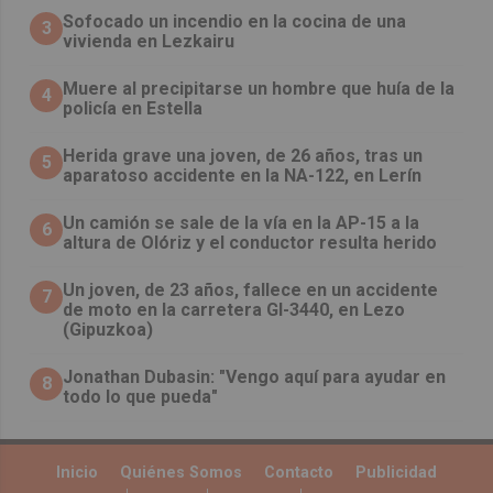
Sofocado un incendio en la cocina de una
3
vivienda en Lezkairu
Muere al precipitarse un hombre que huía de la
4
policía en Estella
Herida grave una joven, de 26 años, tras un
5
aparatoso accidente en la NA-122, en Lerín
Un camión se sale de la vía en la AP-15 a la
6
altura de Olóriz y el conductor resulta herido
Un joven, de 23 años, fallece en un accidente
7
de moto en la carretera GI-3440, en Lezo
(Gipuzkoa)
Jonathan Dubasin: "Vengo aquí para ayudar en
8
todo lo que pueda"
Inicio
Quiénes Somos
Contacto
Publicidad