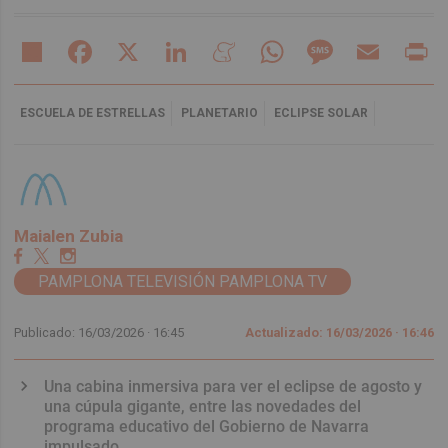
Share
Facebook
X
LinkedIn
Meneame
WhatsApp
Message
Email
Pr
ESCUELA DE ESTRELLAS
PLANETARIO
ECLIPSE SOLAR
Maialen Zubia
PAMPLONA TELEVISIÓN PAMPLONA TV
Publicado: 16/03/2026 ·
16:45
Actualizado: 16/03/2026 · 16:46
Una cabina inmersiva para ver el eclipse de agosto y
una cúpula gigante, entre las novedades del
programa educativo del Gobierno de Navarra
impulsado