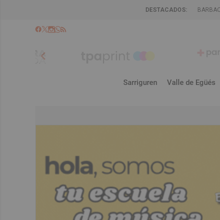
DESTACADOS:
BARBA
chevron_left
Sarriguren
Valle de Egüés