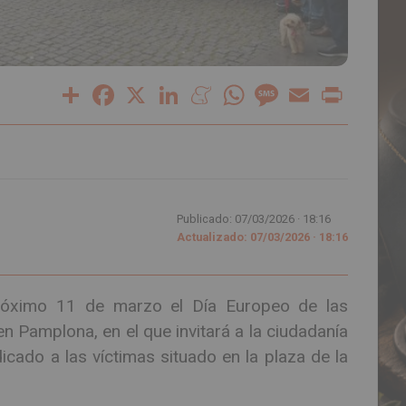
Share
Facebook
X
LinkedIn
Meneame
WhatsApp
Message
Email
Print
Publicado: 07/03/2026 ·
18:16
Actualizado: 07/03/2026 · 18:16
óximo 11 de marzo el Día Europeo de las
n Pamplona, en el que invitará a la ciudadanía
cado a las víctimas situado en la plaza de la