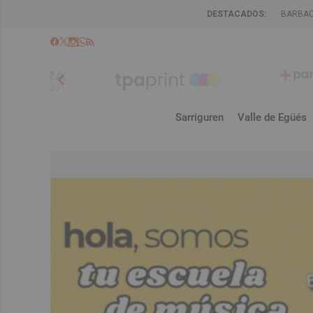
DESTACADOS:
BARBA
chevron_left
Sarriguren
Valle de Egüés