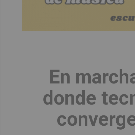
En marcha
donde tecn
converge