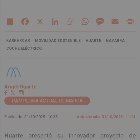
Share
Facebook
X
LinkedIn
Meneame
WhatsApp
Message
Email
Pr
KARKARCAR
MOVILIDAD SOSTENIBLE
HUARTE
NAVARRA
COCHE ELÉCTRICO.
Ángel Ugarte
PAMPLONA ACTUAL COMARCA
Publicado: 31/10/2025 ·
10:35
Actualizado: 31/10/2025 · 11:01
Huarte
presentó su innovador proyecto de