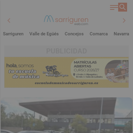
chevron_left
chevron_right
Sarriguren
Valle de Egüés
Concejos
Comarca
Navarra
PUBLICIDAD