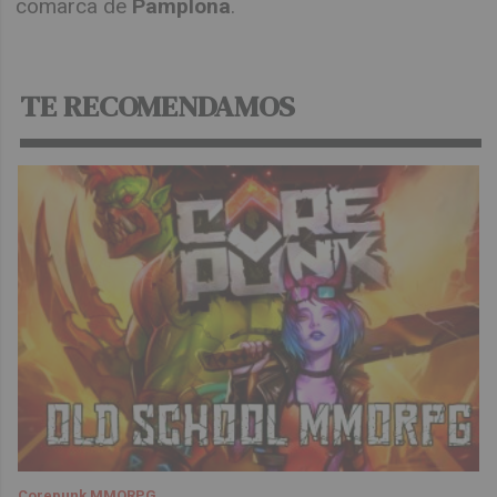
comarca de
Pamplona
.
TE RECOMENDAMOS
Corepunk MMORPG