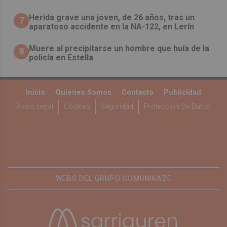
Herida grave una joven, de 26 años, tras un
7
aparatoso accidente en la NA-122, en Lerín
Muere al precipitarse un hombre que huía de la
8
policía en Estella
Inicio
Quiénes Somos
Contacto
Publicidad
Aviso Legal
Cookies
Seguridad
Protección De Datos
WEBS DEL GRUPO COMUNIKAZE