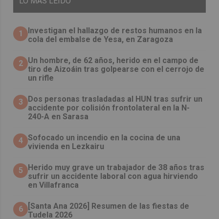
LO
MÁS LEIDO
Investigan el hallazgo de restos humanos en la
1
cola del embalse de Yesa, en Zaragoza
Un hombre, de 62 años, herido en el campo de
2
tiro de Aizoáin tras golpearse con el cerrojo de
un rifle
​Dos personas trasladadas al HUN tras sufrir un
3
accidente por colisión frontolateral en la N-
240-A en Sarasa
Sofocado un incendio en la cocina de una
4
vivienda en Lezkairu
Herido muy grave un trabajador de 38 años tras
5
sufrir un accidente laboral con agua hirviendo
en Villafranca
[Santa Ana 2026] Resumen de las fiestas de
6
Tudela 2026