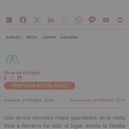
Share
Facebook
X
LinkedIn
Meneame
WhatsApp
Message
Email
Pr
GORRÁIZ
REYES
LEONOR
NAVARRA
Ricardo Barquín
PAMPLONA ACTUAL EGÜÉS
Publicado: 27/09/2025 ·
22:44
Actualizado: 27/09/2025 · 22:44
Uno de los secretos mejor guardados de la visita
Real a Navarra ha sido el lugar donde la familia