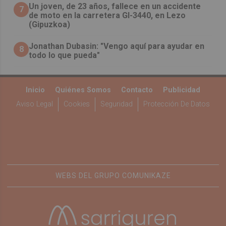
Un joven, de 23 años, fallece en un accidente
7
de moto en la carretera GI-3440, en Lezo
(Gipuzkoa)
Jonathan Dubasin: "Vengo aquí para ayudar en
8
todo lo que pueda"
Inicio
Quiénes Somos
Contacto
Publicidad
Aviso Legal
Cookies
Seguridad
Protección De Datos
WEBS DEL GRUPO COMUNIKAZE