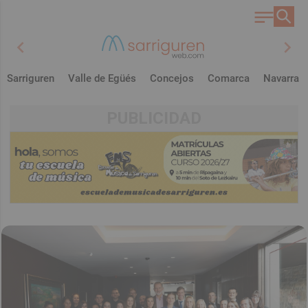
chevron_left
chevron_right
Sarriguren
Valle de Egüés
Concejos
Comarca
Navarra
PUBLICIDAD