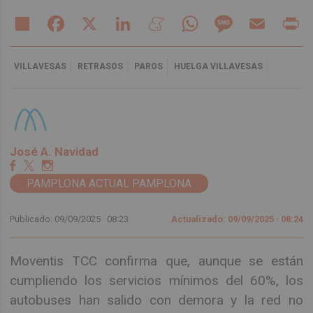
Share
Facebook
X
LinkedIn
Meneame
WhatsApp
Message
Email
Pr
VILLAVESAS
RETRASOS
PAROS
HUELGA VILLAVESAS
José A. Navidad
PAMPLONA ACTUAL PAMPLONA
Publicado: 09/09/2025 ·
08:23
Actualizado: 09/09/2025 · 08:24
Moventis TCC confirma que, aunque se están
cumpliendo los servicios mínimos del 60%, los
autobuses han salido con demora y la red no