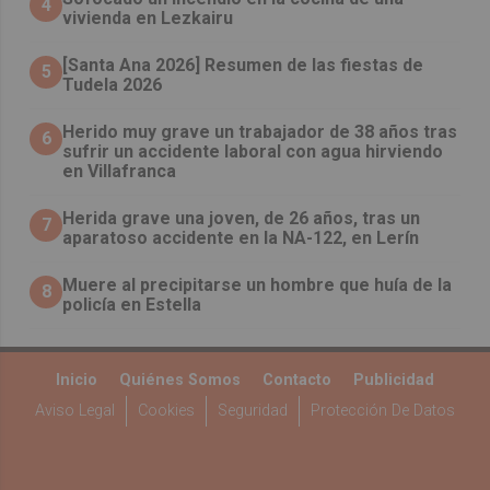
4
vivienda en Lezkairu
[Santa Ana 2026] Resumen de las fiestas de
5
Tudela 2026
Herido muy grave un trabajador de 38 años tras
6
sufrir un accidente laboral con agua hirviendo
en Villafranca
Herida grave una joven, de 26 años, tras un
7
aparatoso accidente en la NA-122, en Lerín
Muere al precipitarse un hombre que huía de la
8
policía en Estella
Inicio
Quiénes Somos
Contacto
Publicidad
Aviso Legal
Cookies
Seguridad
Protección De Datos