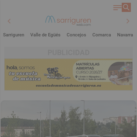
chevron_left
chevron_right
Sarriguren
Valle de Egüés
Concejos
Comarca
Navarra
PUBLICIDAD