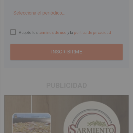
▼
Acepto los
términos de uso
y la
política de privacidad
INSCRIBIRME
PUBLICIDAD