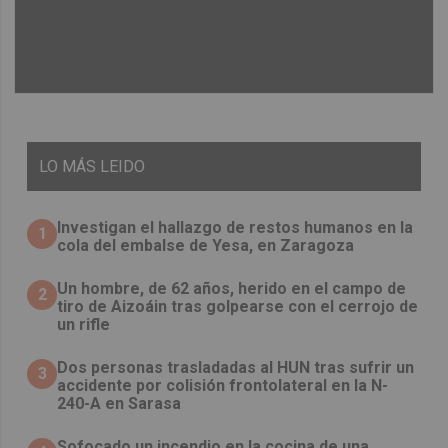
LO
MÁS LEIDO
Investigan el hallazgo de restos humanos en la
1
cola del embalse de Yesa, en Zaragoza
Un hombre, de 62 años, herido en el campo de
2
tiro de Aizoáin tras golpearse con el cerrojo de
un rifle
​Dos personas trasladadas al HUN tras sufrir un
3
accidente por colisión frontolateral en la N-
240-A en Sarasa
Sofocado un incendio en la cocina de una