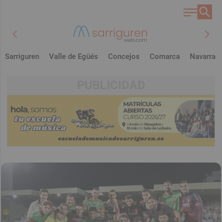
chevron_left
chevron_right
Sarriguren
Valle de Egüés
Concejos
Comarca
Navarra
PUBLICIDAD