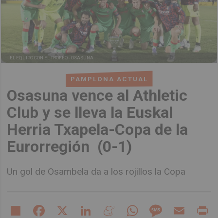
EL EQUIPO CON EL TROFEO -
OSASUNA
PAMPLONA ACTUAL
Osasuna vence al Athletic
Club y se lleva la Euskal
Herria Txapela-Copa de la
Eurorregión (0-1)
Un gol de Osambela da a los rojillos la Copa
Share
Facebook
X
LinkedIn
Meneame
WhatsApp
Message
Email
Pr