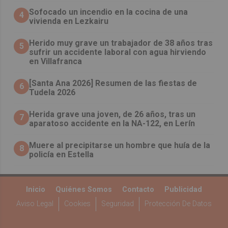
Sofocado un incendio en la cocina de una
4
vivienda en Lezkairu
Herido muy grave un trabajador de 38 años tras
5
sufrir un accidente laboral con agua hirviendo
en Villafranca
[Santa Ana 2026] Resumen de las fiestas de
6
Tudela 2026
Herida grave una joven, de 26 años, tras un
7
aparatoso accidente en la NA-122, en Lerín
Muere al precipitarse un hombre que huía de la
8
policía en Estella
Inicio
Quiénes Somos
Contacto
Publicidad
Aviso Legal
Cookies
Seguridad
Protección De Datos