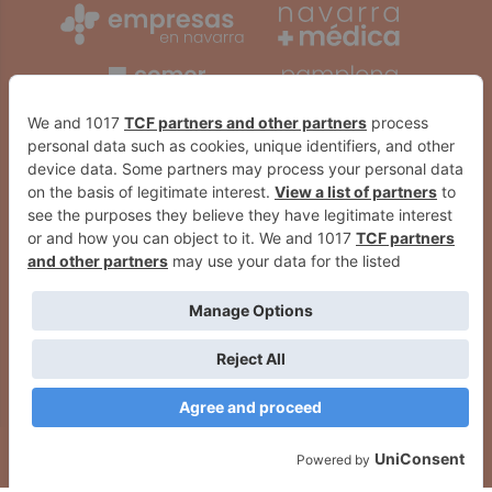
El PSN-PSOE del Valle de Egüés
Carlos Sendar presenta en
exige un plan urgente de
Sarriguren su nuevo
limpieza
libro 'Bestiario fotográfico'