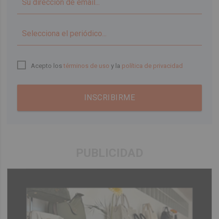
▼
Acepto los
términos de uso
y la
política de privacidad
INSCRIBIRME
PUBLICIDAD