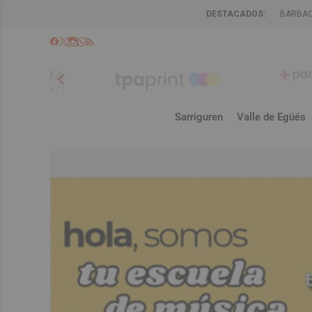
DESTACADOS:
BARBA
chevron_left
Sarriguren
Valle de Egüés