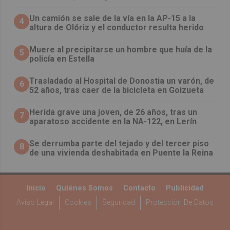
Un camión se sale de la vía en la AP-15 a la
4
altura de Olóriz y el conductor resulta herido
Muere al precipitarse un hombre que huía de la
5
policía en Estella
Trasladado al Hospital de Donostia un varón, de
6
52 años, tras caer de la bicicleta en Goizueta
Herida grave una joven, de 26 años, tras un
7
aparatoso accidente en la NA-122, en Lerín
Se derrumba parte del tejado y del tercer piso
8
de una vivienda deshabitada en Puente la Reina
Inicio
Quiénes Somos
Contacto
Publicidad
Aviso Legal
Cookies
Seguridad
Protección De Datos