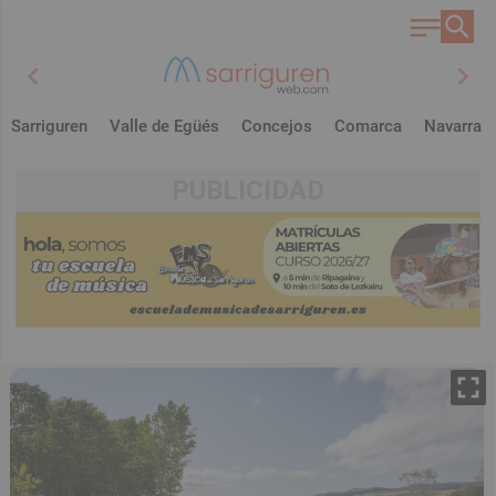
chevron_left
chevron_right
Sarriguren
Valle de Egüés
Concejos
Comarca
Navarra
PUBLICIDAD