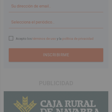
▼
Acepto los
términos de uso
y la
política de privacidad
INSCRIBIRME
PUBLICIDAD