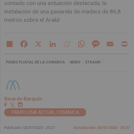
contado con una actuación destacada: la
instalación de una pasarela de madera de 86,8
metros sobre el Arakil
Share
Facebook
X
LinkedIn
Meneame
WhatsApp
Message
Email
Pr
PASEO FLUVIAL DE LA COMARCA
IBERO
ETXAURI
Ricardo Barquín
PAMPLONA ACTUAL COMARCA
Publicado: 03/07/2025 ·
20:27
Actualizado: 03/07/2025 · 20:27