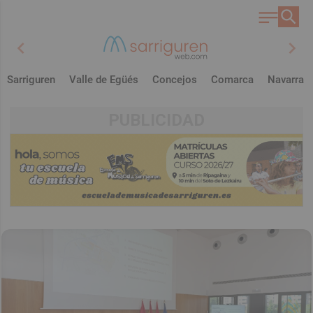
chevron_left
chevron_right
Sarriguren
Valle de Egüés
Concejos
Comarca
Navarra
PUBLICIDAD