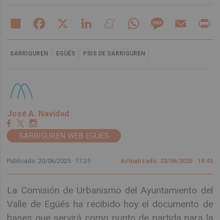
Share
Facebook
X
LinkedIn
Meneame
WhatsApp
Message
Email
Pr
SARRIGUREN
EGÜÉS
PSIS DE SARRIGUREN
José A. Navidad
SARRIGUREN WEB EGÜES
Publicado: 20/06/2025 ·
17:25
Actualizado: 23/06/2025 · 19:45
La Comisión de Urbanismo del Ayuntamiento del
Valle de Egüés ha recibido hoy el documento de
bases que servirá como punto de partida para la