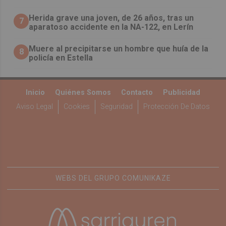
Herida grave una joven, de 26 años, tras un
7
aparatoso accidente en la NA-122, en Lerín
Muere al precipitarse un hombre que huía de la
8
policía en Estella
Inicio
Quiénes Somos
Contacto
Publicidad
Aviso Legal
Cookies
Seguridad
Protección De Datos
WEBS DEL GRUPO COMUNIKAZE