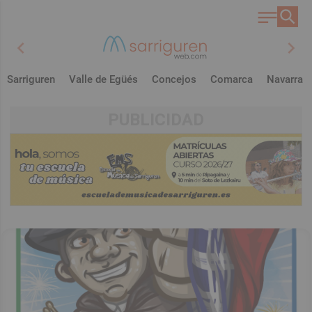
chevron_left
chevron_right
Sarriguren
Valle de Egüés
Concejos
Comarca
Navarra
PUBLICIDAD