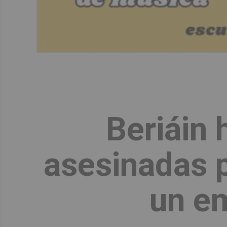
Beriáin 
asesinadas p
un em