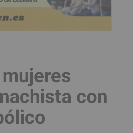
s mujeres
 machista con
bólico