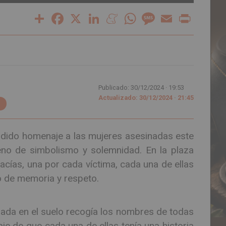
Share
Facebook
X
LinkedIn
Meneame
WhatsApp
Message
Email
Print
Publicado: 30/12/2024 ·
19:53
Actualizado: 30/12/2024 · 21:45
endido homenaje a las mujeres asesinadas este
leno de simbolismo y solemnidad. En la plaza
vacías, una por cada víctima, cada una de ellas
 de memoria y respeto.
egada en el suelo recogía los nombres de todas
e de que cada una de ellas tenía una historia