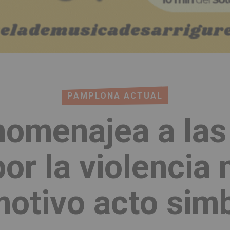
PAMPLONA ACTUAL
homenajea a la
or la violencia
otivo acto sim