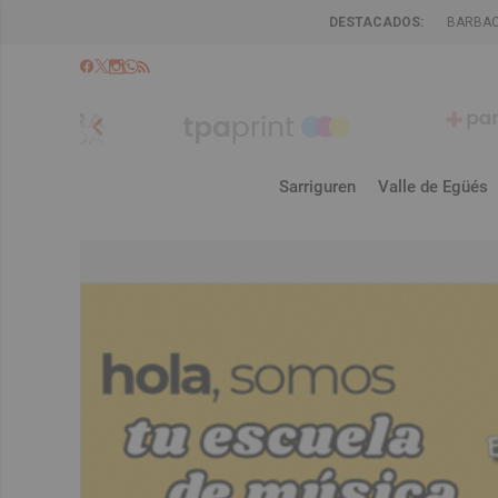
DESTACADOS:
BARBA
chevron_left
Sarriguren
Valle de Egüés