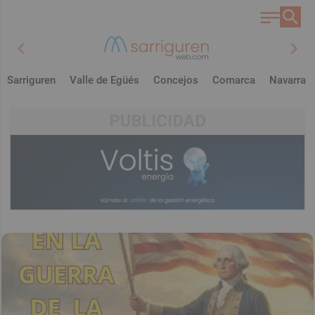
chevron_left
chevron_right
Sarriguren
Valle de Egüés
Concejos
Comarca
Navarra
PUBLICIDAD