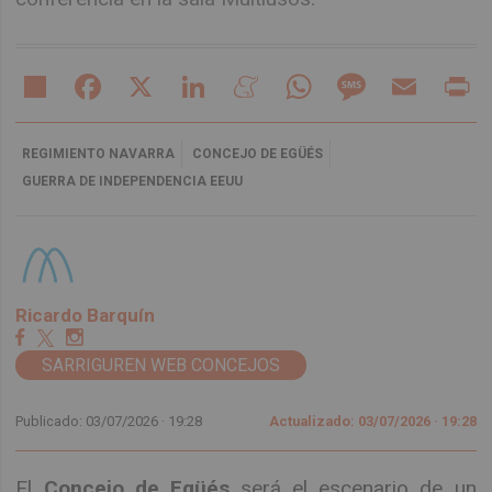
Share
Facebook
X
LinkedIn
Meneame
WhatsApp
Message
Email
Pr
REGIMIENTO NAVARRA
CONCEJO DE EGÜÉS
GUERRA DE INDEPENDENCIA EEUU
Ricardo Barquín
SARRIGUREN WEB CONCEJOS
Publicado: 03/07/2026 ·
19:28
Actualizado: 03/07/2026 · 19:28
El
Concejo de Egüés
será el escenario de un