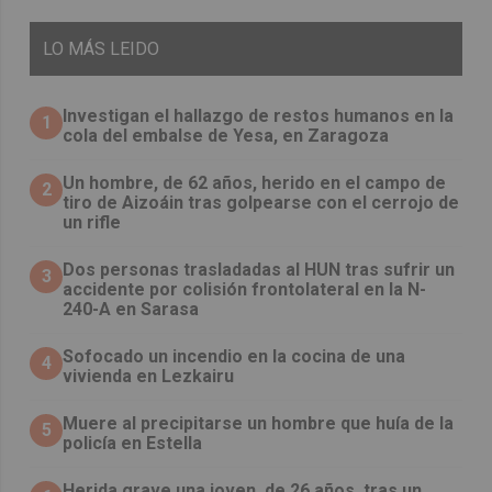
LO
MÁS LEIDO
Investigan el hallazgo de restos humanos en la
1
cola del embalse de Yesa, en Zaragoza
Un hombre, de 62 años, herido en el campo de
2
tiro de Aizoáin tras golpearse con el cerrojo de
un rifle
​Dos personas trasladadas al HUN tras sufrir un
3
accidente por colisión frontolateral en la N-
240-A en Sarasa
Sofocado un incendio en la cocina de una
4
vivienda en Lezkairu
Muere al precipitarse un hombre que huía de la
5
policía en Estella
Herida grave una joven, de 26 años, tras un