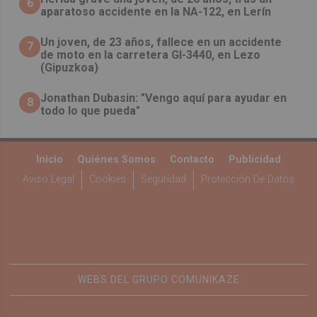
6
aparatoso accidente en la NA-122, en Lerín
Un joven, de 23 años, fallece en un accidente
7
de moto en la carretera GI-3440, en Lezo
(Gipuzkoa)
Jonathan Dubasin: "Vengo aquí para ayudar en
8
todo lo que pueda"
Inicio
Quiénes Somos
Contacto
Publicidad
Aviso Legal
Cookies
Seguridad
Protección De Datos
WEBS DEL GRUPO COMUNIKAZE