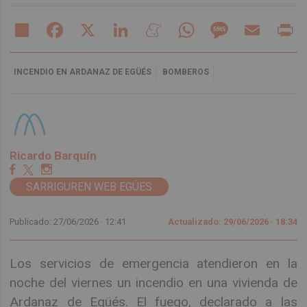
Share
Facebook
X
LinkedIn
Meneame
WhatsApp
Message
Email
Pr
INCENDIO EN ARDANAZ DE EGÜÉS
BOMBEROS
Ricardo Barquín
SARRIGUREN WEB EGÜES
Publicado: 27/06/2026 ·
12:41
Actualizado: 29/06/2026 · 18:34
Los servicios de emergencia atendieron en la
noche del viernes un incendio en una vivienda de
Ardanaz de Egüés. El fuego, declarado a las