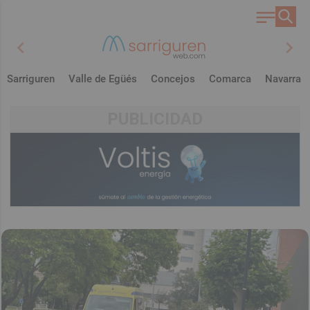
chevron_left
chevron_right
Sarriguren
Valle de Egüés
Concejos
Comarca
Navarra
PUBLICIDAD