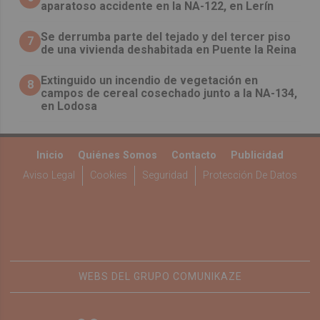
aparatoso accidente en la NA-122, en Lerín
Se derrumba parte del tejado y del tercer piso
7
de una vivienda deshabitada en Puente la Reina
Extinguido un incendio de vegetación en
8
campos de cereal cosechado junto a la NA-134,
en Lodosa
Inicio
Quiénes Somos
Contacto
Publicidad
Aviso Legal
Cookies
Seguridad
Protección De Datos
WEBS DEL GRUPO COMUNIKAZE