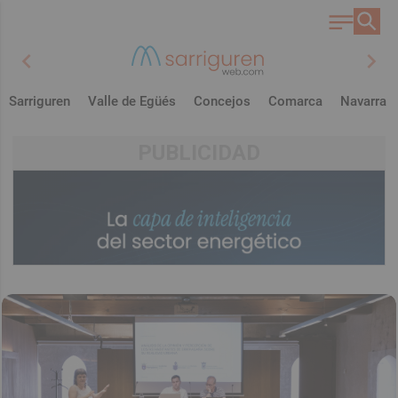
chevron_left
chevron_right
Sarriguren
Valle de Egüés
Concejos
Comarca
Navarra
PUBLICIDAD