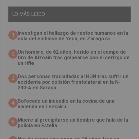
LO
MÁS LEIDO
Investigan el hallazgo de restos humanos en la
1
cola del embalse de Yesa, en Zaragoza
Un hombre, de 62 años, herido en el campo de
2
tiro de Aizoáin tras golpearse con el cerrojo de
un rifle
​Dos personas trasladadas al HUN tras sufrir un
3
accidente por colisión frontolateral en la N-
240-A en Sarasa
Sofocado un incendio en la cocina de una
4
vivienda en Lezkairu
Muere al precipitarse un hombre que huía de la
5
policía en Estella
Herida grave una joven, de 26 años, tras un