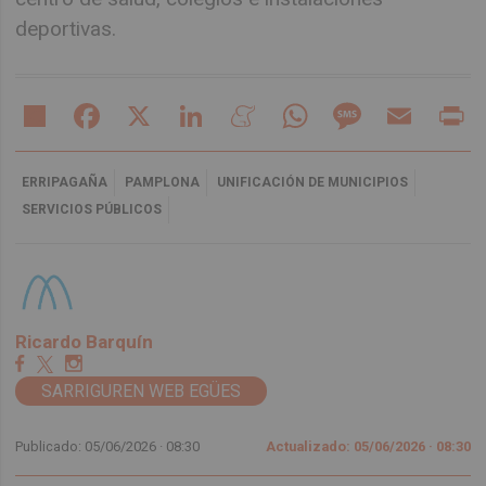
deportivas.
Share
Facebook
X
LinkedIn
Meneame
WhatsApp
Message
Email
Pr
ERRIPAGAÑA
PAMPLONA
UNIFICACIÓN DE MUNICIPIOS
SERVICIOS PÚBLICOS
Ricardo Barquín
SARRIGUREN WEB EGÜES
Publicado: 05/06/2026 ·
08:30
Actualizado: 05/06/2026 · 08:30