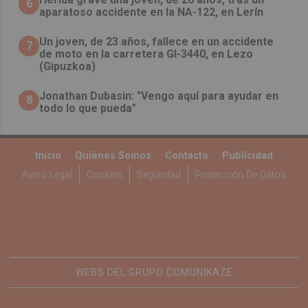
6
aparatoso accidente en la NA-122, en Lerín
Un joven, de 23 años, fallece en un accidente
7
de moto en la carretera GI-3440, en Lezo
(Gipuzkoa)
Jonathan Dubasin: "Vengo aquí para ayudar en
8
todo lo que pueda"
Inicio
Quiénes Somos
Contacto
Publicidad
Aviso Legal
Cookies
Seguridad
Protección De Datos
WEBS DEL GRUPO COMUNIKAZE