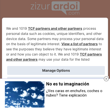
No es tu imaginación
¿Ves caras en enchufes, coches o
nubes? Tiene explicación
El Fuerte de San Cristóbal pasa a
Berriozar celebra 35 años como
ser oficialmente Lugar de
municipio independiente con un
Memoria Democrática
homenaje a todos sus cargos
electos desde 1979