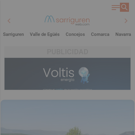
chevron_left
chevron_right
Sarriguren
Valle de Egüés
Concejos
Comarca
Navarra
PUBLICIDAD