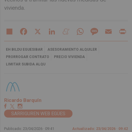
vivienda.
Share
Facebook
X
LinkedIn
Meneame
WhatsApp
Message
Email
Pr
EH BILDU EGUESIBAR
ASESORAMIENTO ALQUILER
PRORROGAR CONTRATO
PRECIO VIVIENDA
LIMITAR SUBIDA ALQU
Ricardo Barquín
SARRIGUREN WEB EGÜES
Publicado: 23/04/2026 ·
09:41
Actualizado: 23/04/2026 · 09:42