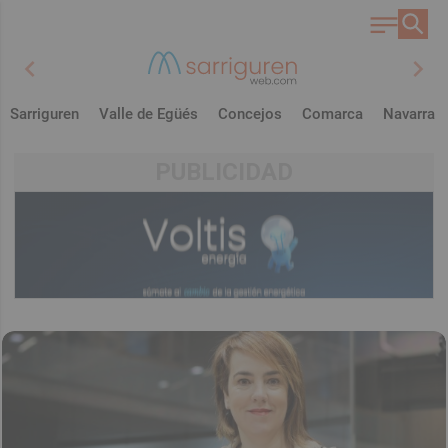
chevron_left
chevron_right
Sarriguren
Valle de Egüés
Concejos
Comarca
Navarra
PUBLICIDAD