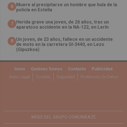
Muere al precipitarse un hombre que huía de la
6
policía en Estella
Herida grave una joven, de 26 años, tras un
7
aparatoso accidente en la NA-122, en Lerín
Un joven, de 23 años, fallece en un accidente
8
de moto en la carretera GI-3440, en Lezo
(Gipuzkoa)
Inicio
Quiénes Somos
Contacto
Publicidad
Aviso Legal
Cookies
Seguridad
Protección De Datos
WEBS DEL GRUPO COMUNIKAZE