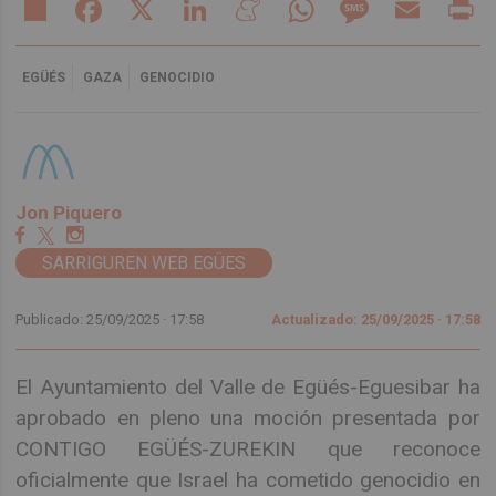
Share
Facebook
X
LinkedIn
Meneame
WhatsApp
Message
Email
Pr
EGÜÉS
GAZA
GENOCIDIO
Jon Piquero
SARRIGUREN WEB EGÜES
Publicado: 25/09/2025 ·
17:58
Actualizado: 25/09/2025 · 17:58
El Ayuntamiento del Valle de Egüés-Eguesibar ha
aprobado en pleno una moción presentada por
CONTIGO EGÜÉS-ZUREKIN que reconoce
oficialmente que Israel ha cometido genocidio en