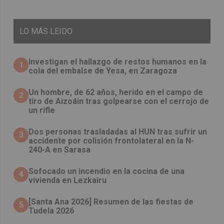
LO
MÁS LEIDO
Investigan el hallazgo de restos humanos en la
1
cola del embalse de Yesa, en Zaragoza
Un hombre, de 62 años, herido en el campo de
2
tiro de Aizoáin tras golpearse con el cerrojo de
un rifle
​Dos personas trasladadas al HUN tras sufrir un
3
accidente por colisión frontolateral en la N-
240-A en Sarasa
Sofocado un incendio en la cocina de una
4
vivienda en Lezkairu
[Santa Ana 2026] Resumen de las fiestas de
5
Tudela 2026