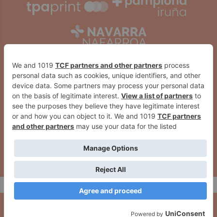
2026
© Grupo Comunikaze
Desarrollado por:
OA Cloud
EH Bildu en Berriozar rechaza la
Exigen medidas urgentes ante el
moción del PP sobre Txiki y
aumento de robos y piden
Otaegi por "legitimar tribunales
instalar cámaras de