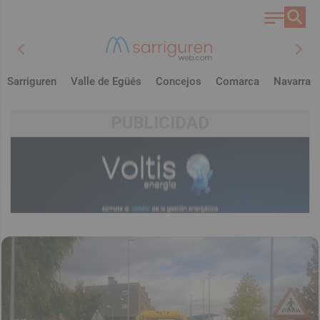
chevron_left
chevron_right
Sarriguren
Valle de Egüés
Concejos
Comarca
Navarra
PUBLICIDAD