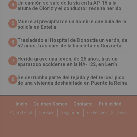
Un camión se sale de la vía en la AP-15 a la
4
altura de Olóriz y el conductor resulta herido
Muere al precipitarse un hombre que huía de la
5
policía en Estella
Trasladado al Hospital de Donostia un varón, de
6
52 años, tras caer de la bicicleta en Goizueta
Herida grave una joven, de 26 años, tras un
7
aparatoso accidente en la NA-122, en Lerín
Se derrumba parte del tejado y del tercer piso
8
de una vivienda deshabitada en Puente la Reina
Inicio
Quiénes Somos
Contacto
Publicidad
Aviso Legal
Cookies
Seguridad
Protección De Datos