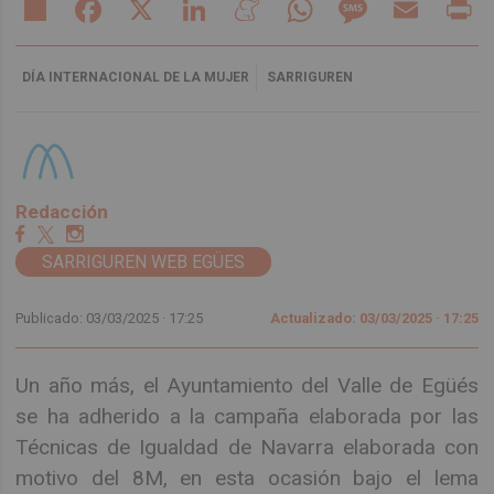
Share
Facebook
X
LinkedIn
Meneame
WhatsApp
Message
Email
Pr
DÍA INTERNACIONAL DE LA MUJER
SARRIGUREN
Redacción
SARRIGUREN WEB EGÜES
Publicado: 03/03/2025 ·
17:25
Actualizado: 03/03/2025 · 17:25
Un año más, el Ayuntamiento del Valle de Egüés
se ha adherido a la campaña elaborada por las
Técnicas de Igualdad de Navarra elaborada con
motivo del 8M, en esta ocasión bajo el lema