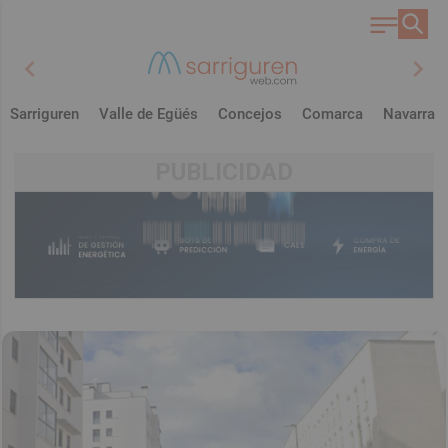
chevron_left
chevron_right
Sarriguren
Valle de Egüés
Concejos
Comarca
Navarra
PUBLICIDAD