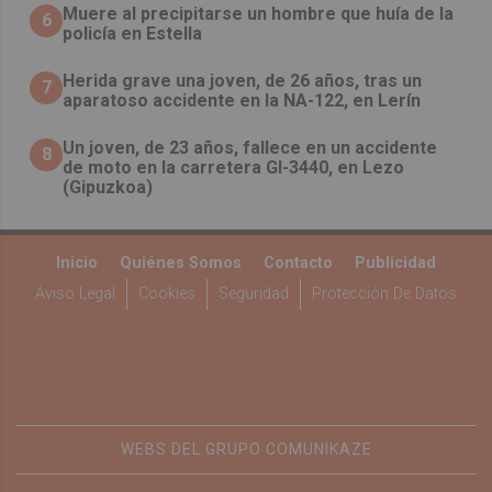
Muere al precipitarse un hombre que huía de la
6
policía en Estella
Herida grave una joven, de 26 años, tras un
7
aparatoso accidente en la NA-122, en Lerín
Un joven, de 23 años, fallece en un accidente
8
de moto en la carretera GI-3440, en Lezo
(Gipuzkoa)
Inicio
Quiénes Somos
Contacto
Publicidad
Aviso Legal
Cookies
Seguridad
Protección De Datos
WEBS DEL GRUPO COMUNIKAZE