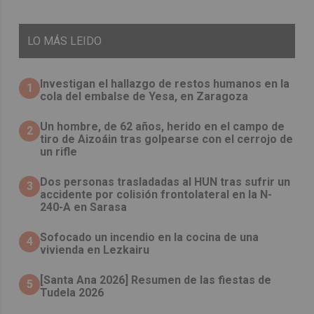
LO
MÁS LEIDO
Investigan el hallazgo de restos humanos en la
1
cola del embalse de Yesa, en Zaragoza
Un hombre, de 62 años, herido en el campo de
2
tiro de Aizoáin tras golpearse con el cerrojo de
un rifle
​Dos personas trasladadas al HUN tras sufrir un
3
accidente por colisión frontolateral en la N-
240-A en Sarasa
Sofocado un incendio en la cocina de una
4
vivienda en Lezkairu
[Santa Ana 2026] Resumen de las fiestas de
5
Tudela 2026