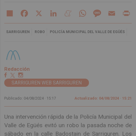
Share
Facebook
X
LinkedIn
Meneame
WhatsApp
Message
Email
Pr
SARRIGUREN
ROBO
POLICÍA MUNICIPAL DEL VALLE DE EGÜÉS
Redacción
SARRIGUREN WEB SARRIGUREN
Publicado: 04/08/2024 ·
15:17
Actualizado: 04/08/2024 · 15:21
Una intervención rápida de la Policía Municipal del
Valle de Egüés evitó un robo la pasada noche de
sábado en la calle Badostain de Sarriguren. Los