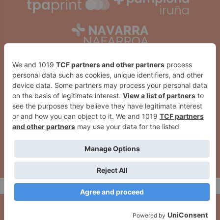
2026
© Grupo Comunikaze
Desarrollado por:
OA Cloud
El PPN de Berriozar denuncia la
"Ante tanta ignominia, todos los
desaparición de la placa colocada
homenajes son pocos": este
donde fue asesinado Paco
viernes se celebran los actos por