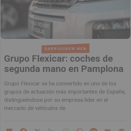
SARRIGUREN WEB
Grupo Flexicar: coches de
segunda mano en Pamplona
Grupo Flexicar se ha convertido en uno de los
grupos de actuación más importantes de España,
distinguiéndose por su empresa líder en el
mercado de vehículos de
Share
Facebook
X
LinkedIn
Meneame
WhatsApp
Message
Email
Pr