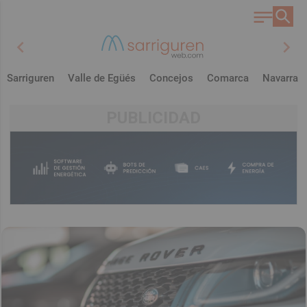
chevron_left
chevron_right
Sarriguren
Valle de Egüés
Concejos
Comarca
Navarra
PUBLICIDAD