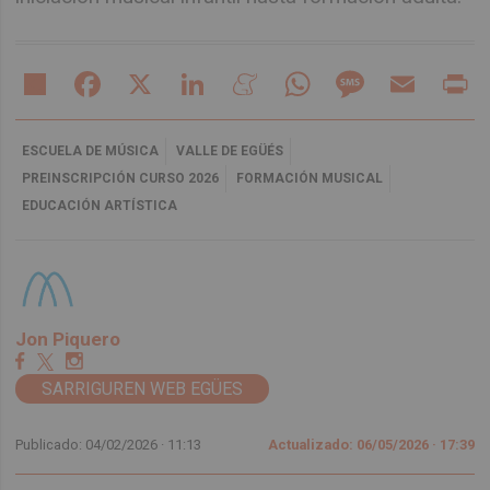
Share
Facebook
X
LinkedIn
Meneame
WhatsApp
Message
Email
Pr
ESCUELA DE MÚSICA
VALLE DE EGÜÉS
PREINSCRIPCIÓN CURSO 2026
FORMACIÓN MUSICAL
EDUCACIÓN ARTÍSTICA
Jon Piquero
SARRIGUREN WEB EGÜES
Publicado: 04/02/2026 ·
11:13
Actualizado: 06/05/2026 · 17:39