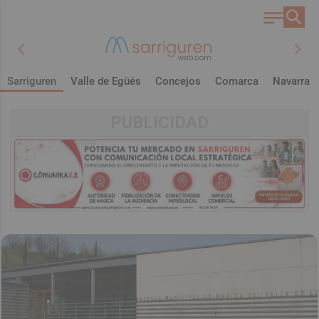
chevron_left
chevron_right
Sarriguren
Valle de Egüés
Concejos
Comarca
Navarra
PUBLICIDAD