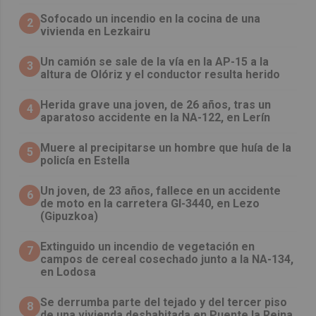
Sofocado un incendio en la cocina de una
2
vivienda en Lezkairu
Un camión se sale de la vía en la AP-15 a la
3
altura de Olóriz y el conductor resulta herido
Herida grave una joven, de 26 años, tras un
4
aparatoso accidente en la NA-122, en Lerín
Muere al precipitarse un hombre que huía de la
5
policía en Estella
Un joven, de 23 años, fallece en un accidente
6
de moto en la carretera GI-3440, en Lezo
(Gipuzkoa)
Extinguido un incendio de vegetación en
7
campos de cereal cosechado junto a la NA-134,
en Lodosa
Se derrumba parte del tejado y del tercer piso
8
de una vivienda deshabitada en Puente la Reina