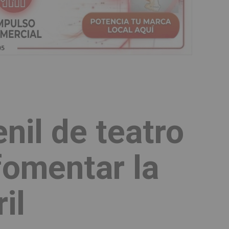
nil de teatro
fomentar la
il