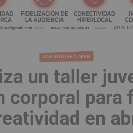
SARRIGUREN WEB
za un taller juve
n corporal para 
reatividad en abr