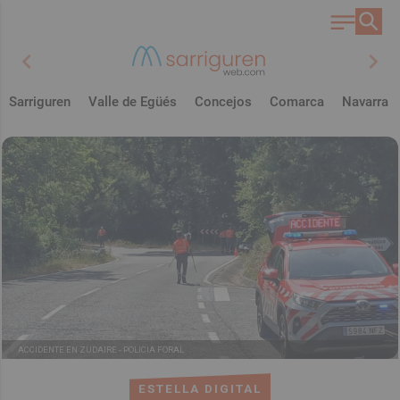
chevron_left
chevron_right
Sarriguren
Valle de Egüés
Concejos
Comarca
Navarra
ACCIDENTE EN ZUDAIRE -
POLICIA FORAL
ESTELLA DIGITAL