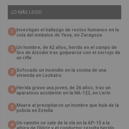
LO
MÁS LEIDO
Investigan el hallazgo de restos humanos en la
1
cola del embalse de Yesa, en Zaragoza
Un hombre, de 62 años, herido en el campo de
2
tiro de Aizoáin tras golpearse con el cerrojo de
un rifle
Sofocado un incendio en la cocina de una
3
vivienda en Lezkairu
Herida grave una joven, de 26 años, tras un
4
aparatoso accidente en la NA-122, en Lerín
Muere al precipitarse un hombre que huía de la
5
policía en Estella
Un camión se sale de la vía en la AP-15 a la
6
altura de Olóriz y el conductor resulta herido