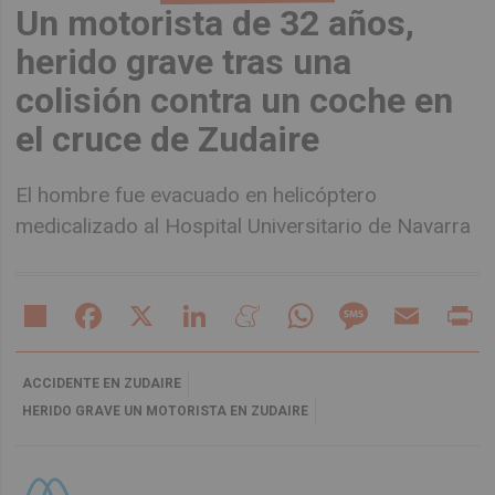
Un motorista de 32 años,
herido grave tras una
colisión contra un coche en
el cruce de Zudaire
El hombre fue evacuado en helicóptero
medicalizado al Hospital Universitario de Navarra
Share
Facebook
X
LinkedIn
Meneame
WhatsApp
Message
Email
Pr
ACCIDENTE EN ZUDAIRE
HERIDO GRAVE UN MOTORISTA EN ZUDAIRE