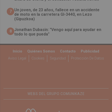
Un joven, de 23 años, fallece en un accidente
7
de moto en la carretera GI-3440, en Lezo
(Gipuzkoa)
Jonathan Dubasin: "Vengo aquí para ayudar en
8
todo lo que pueda"
Inicio
Quiénes Somos
Contacto
Publicidad
Aviso Legal
Cookies
Seguridad
Protección De Datos
WEBS DEL GRUPO COMUNIKAZE