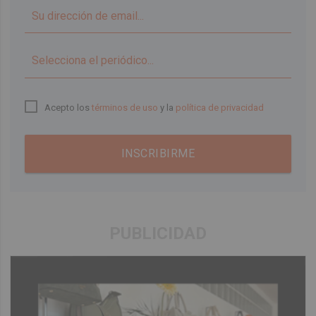
▼
Acepto los
términos de uso
y la
política de privacidad
INSCRIBIRME
PUBLICIDAD