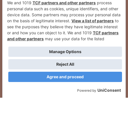
Entrenar online con un entrenador
personal es más fácil de lo que
crees (y mucho más eficaz)
2026
© Grupo Comunikaze
Desarrollado por:
OA Cloud