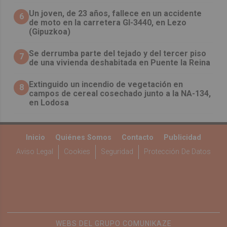
Un joven, de 23 años, fallece en un accidente
6
de moto en la carretera GI-3440, en Lezo
(Gipuzkoa)
Se derrumba parte del tejado y del tercer piso
7
de una vivienda deshabitada en Puente la Reina
Extinguido un incendio de vegetación en
8
campos de cereal cosechado junto a la NA-134,
en Lodosa
Inicio
Quiénes Somos
Contacto
Publicidad
Aviso Legal
Cookies
Seguridad
Protección De Datos
WEBS DEL GRUPO COMUNIKAZE