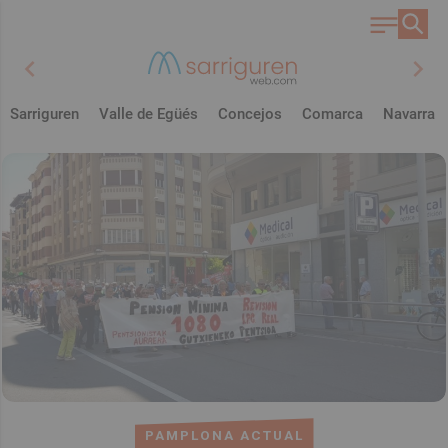
chevron_left
chevron_right
Sarriguren
Valle de Egüés
Concejos
Comarca
Navarra
PAMPLONA ACTUAL