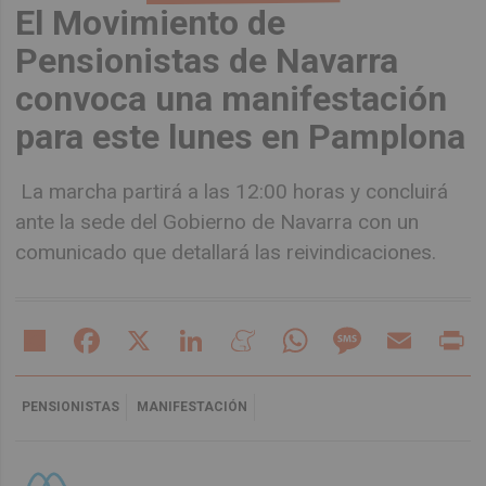
El Movimiento de
Pensionistas de Navarra
convoca una manifestación
para este lunes en Pamplona
La marcha partirá a las 12:00 horas y concluirá
ante la sede del Gobierno de Navarra con un
comunicado que detallará las reivindicaciones.
Share
Facebook
X
LinkedIn
Meneame
WhatsApp
Message
Email
Pr
PENSIONISTAS
MANIFESTACIÓN