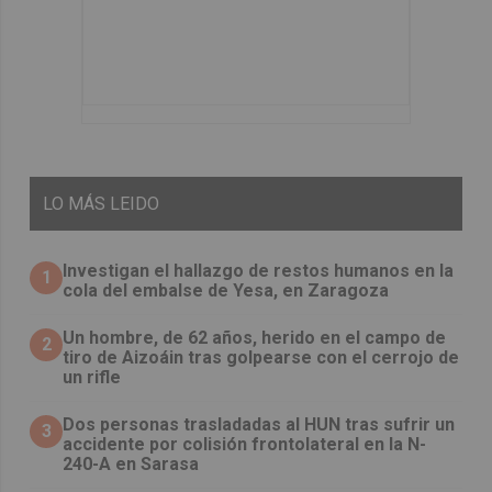
LO
MÁS LEIDO
Investigan el hallazgo de restos humanos en la
1
cola del embalse de Yesa, en Zaragoza
Un hombre, de 62 años, herido en el campo de
2
tiro de Aizoáin tras golpearse con el cerrojo de
un rifle
​Dos personas trasladadas al HUN tras sufrir un
3
accidente por colisión frontolateral en la N-
240-A en Sarasa