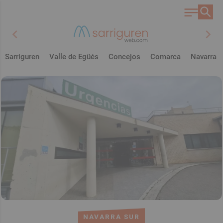
chevron_left
chevron_right
Sarriguren
Valle de Egüés
Concejos
Comarca
Navarra
NAVARRA SUR