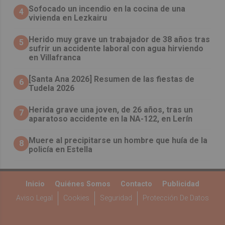
Sofocado un incendio en la cocina de una
4
vivienda en Lezkairu
Herido muy grave un trabajador de 38 años tras
5
sufrir un accidente laboral con agua hirviendo
en Villafranca
[Santa Ana 2026] Resumen de las fiestas de
6
Tudela 2026
Herida grave una joven, de 26 años, tras un
7
aparatoso accidente en la NA-122, en Lerín
Muere al precipitarse un hombre que huía de la
8
policía en Estella
Inicio
Quiénes Somos
Contacto
Publicidad
Aviso Legal
Cookies
Seguridad
Protección De Datos