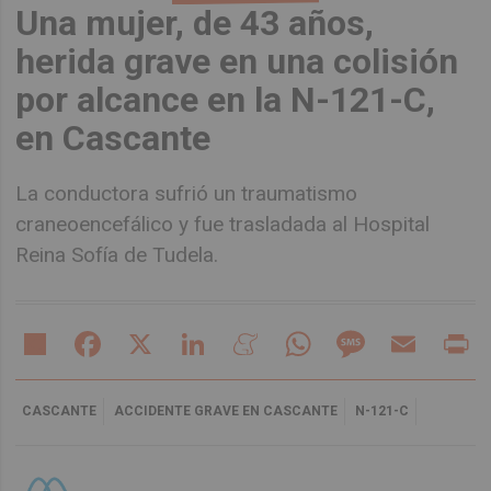
Una mujer, de 43 años,
herida grave en una colisión
por alcance en la N-121-C,
en Cascante
La conductora sufrió un traumatismo
craneoencefálico y fue trasladada al Hospital
Reina Sofía de Tudela.
Share
Facebook
X
LinkedIn
Meneame
WhatsApp
Message
Email
Pr
CASCANTE
ACCIDENTE GRAVE EN CASCANTE
N-121-C