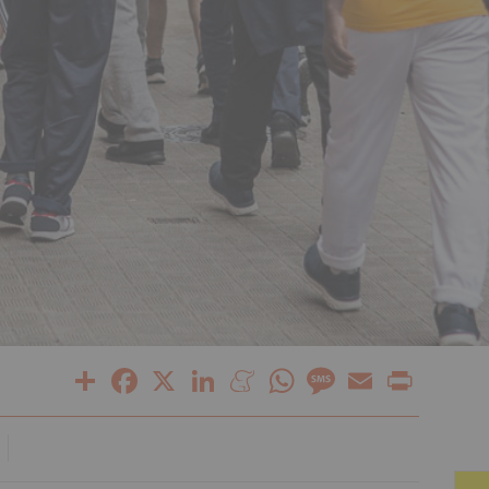
Share
Facebook
X
LinkedIn
Meneame
WhatsApp
Message
Email
Print
Z