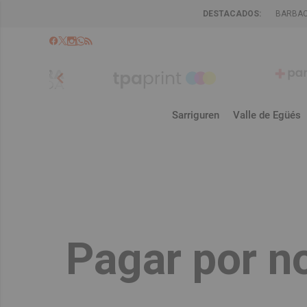
DESTACADOS:
BARBA
chevron_left
Sarriguren
Valle de Egüés
Pagar por n