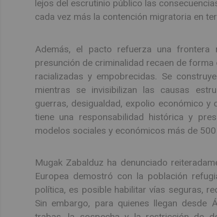
lejos del escrutinio público las consecuencias
cada vez más la contención migratoria en ter
Además, el pacto refuerza una frontera r
presunción de criminalidad recaen de forma
racializadas y empobrecidas. Se construy
mientras se invisibilizan las causas estr
guerras, desigualdad, expolio económico y c
tiene una responsabilidad histórica y pre
modelos sociales y económicos más de 500
Mugak Zabalduz ha denunciado reiteradament
Europea demostró con la población refugi
política, es posible habilitar vías seguras, 
Sin embargo, para quienes llegan desde Á
trabas, la sospecha y la restricción de d