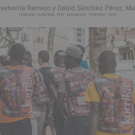
txeberria Ramajo y Dabid Sánchez Pérez, M
Publicado:
14/06/2026
·
10:47
· Actualizado:
14/06/2026
· 10:49