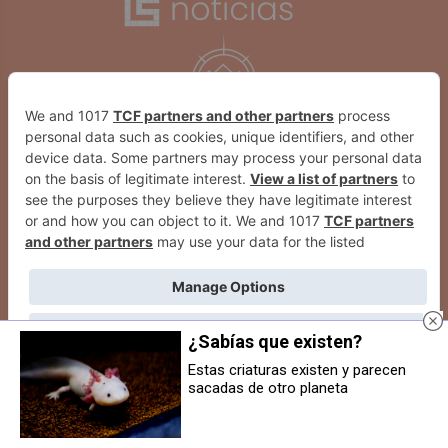
¿Sabías que existen?
Estas criaturas existen y parecen
sacadas de otro planeta
Cómo elegir el sofá perfecto para
El auge del comercio local: La
espacios pequeños: claves y
importancia de apostar por el
tendencias
producto navarro de proximidad