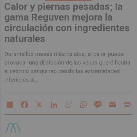
Calor y piernas pesadas; la
gama Reguven mejora la
circulación con ingredientes
naturales
Durante los meses más cálidos, el calor puede
provocar una dilatación de las venas que dificulta
el retorno sanguíneo desde las extremidades
inferiores al...
Share
Facebook
X
LinkedIn
Meneame
WhatsApp
Message
Email
Pr