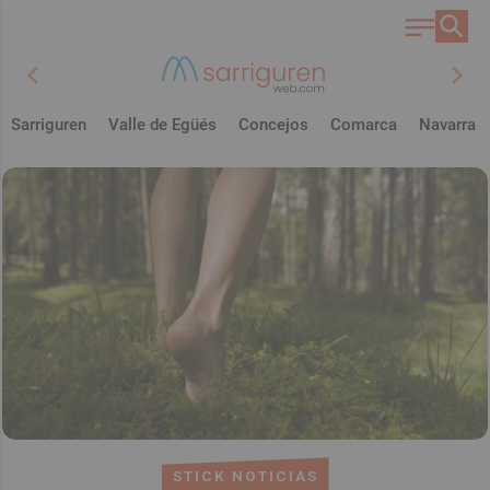
chevron_left
chevron_right
Sarriguren
Valle de Egüés
Concejos
Comarca
Navarra
STICK NOTICIAS