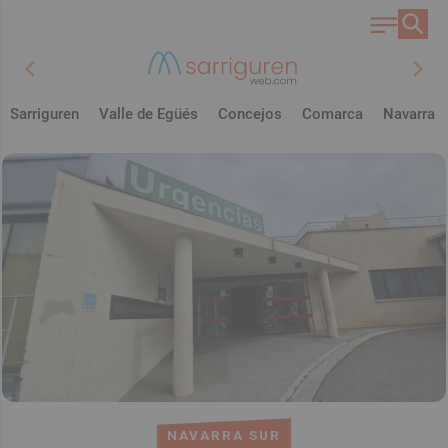
chevron_left
chevron_right
Sarriguren
Valle de Egüés
Concejos
Comarca
Navarra
NAVARRA SUR