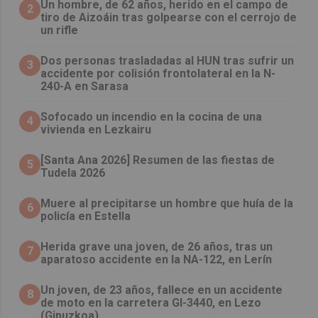
Un hombre, de 62 años, herido en el campo de
2
tiro de Aizoáin tras golpearse con el cerrojo de
un rifle
​Dos personas trasladadas al HUN tras sufrir un
3
accidente por colisión frontolateral en la N-
240-A en Sarasa
Sofocado un incendio en la cocina de una
4
vivienda en Lezkairu
[Santa Ana 2026] Resumen de las fiestas de
5
Tudela 2026
Muere al precipitarse un hombre que huía de la
6
policía en Estella
Herida grave una joven, de 26 años, tras un
7
aparatoso accidente en la NA-122, en Lerín
Un joven, de 23 años, fallece en un accidente
8
de moto en la carretera GI-3440, en Lezo
(Gipuzkoa)