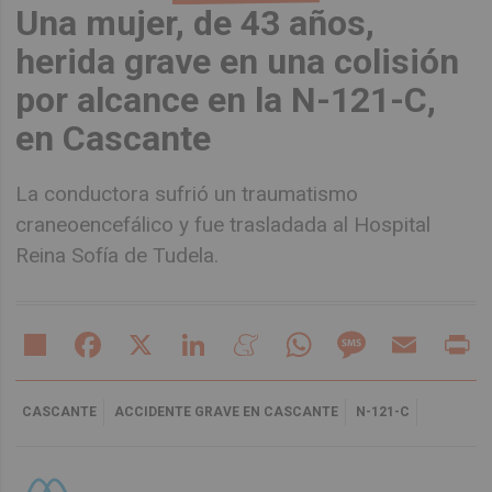
Una mujer, de 43 años,
herida grave en una colisión
por alcance en la N-121-C,
en Cascante
La conductora sufrió un traumatismo
craneoencefálico y fue trasladada al Hospital
Reina Sofía de Tudela.
Share
Facebook
X
LinkedIn
Meneame
WhatsApp
Message
Email
Pr
CASCANTE
ACCIDENTE GRAVE EN CASCANTE
N-121-C