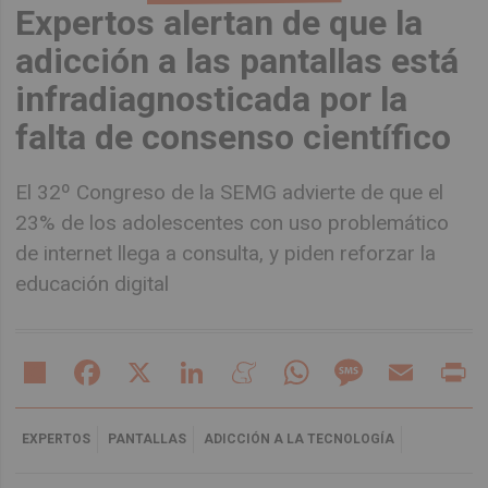
Expertos alertan de que la
adicción a las pantallas está
infradiagnosticada por la
falta de consenso científico
El 32º Congreso de la SEMG advierte de que el
23% de los adolescentes con uso problemático
de internet llega a consulta, y piden reforzar la
educación digital
Share
Facebook
X
LinkedIn
Meneame
WhatsApp
Message
Email
Pr
EXPERTOS
PANTALLAS
ADICCIÓN A LA TECNOLOGÍA