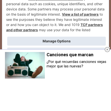
Canciones que marcan
¿Por qué recuerdas canciones viejas
mejor que las nuevas?
Vuelven de nuevo los
campamentos urbanos de
Navidad Le Bal de Pamplona: del
23 de diciembre al 7 de enero
2026
© Grupo Comunikaze
Desarrollado por:
OA Cloud