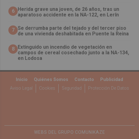
Herida grave una joven, de 26 años, tras un
6
aparatoso accidente en la NA-122, en Lerín
Se derrumba parte del tejado y del tercer piso
7
de una vivienda deshabitada en Puente la Reina
Extinguido un incendio de vegetación en
8
campos de cereal cosechado junto a la NA-134,
en Lodosa
Inicio
Quiénes Somos
Contacto
Publicidad
Aviso Legal
Cookies
Seguridad
Protección De Datos
WEBS DEL GRUPO COMUNIKAZE