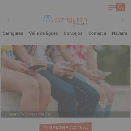
chevron_left
chevron_right
Sarriguren
Valle de Egüés
Concejos
Comarca
Navarra
JÓVENES CON MÓVILES -
FREEPIK
PAMPLONA ACTUAL