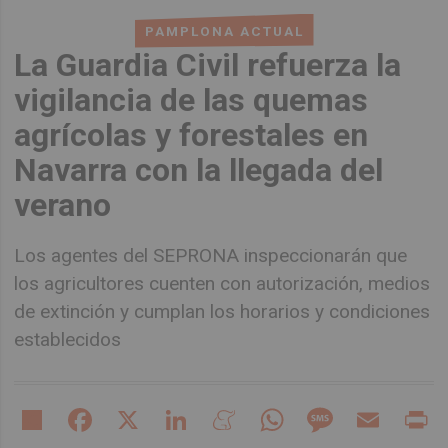
PAMPLONA ACTUAL
La Guardia Civil refuerza la
vigilancia de las quemas
agrícolas y forestales en
Navarra con la llegada del
verano
Los agentes del SEPRONA inspeccionarán que
los agricultores cuenten con autorización, medios
de extinción y cumplan los horarios y condiciones
establecidos
Share
Facebook
X
LinkedIn
Meneame
WhatsApp
Message
Email
Pr