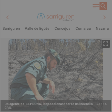
chevron_left
chevron_right
Sarriguren
Valle de Egüés
Concejos
Comarca
Navarra
Un agente del SEPRONA, inspeccionando tras un incendio
GURDIA
CIVIL