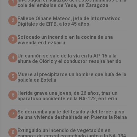
1
cola del embalse de Yesa, en Zaragoza
Fallece Oihane Mateos, jefa de Informativos
2
Digitales de EITB, a los 45 años
Sofocado un incendio en la cocina de una
3
vivienda en Lezkairu
Un camión se sale de la vía en la AP-15 a la
4
altura de Olóriz y el conductor resulta herido
Muere al precipitarse un hombre que huía de la
5
policía en Estella
Herida grave una joven, de 26 años, tras un
6
aparatoso accidente en la NA-122, en Lerín
Se derrumba parte del tejado y del tercer piso
7
de una vivienda deshabitada en Puente la Reina
Extinguido un incendio de vegetación en
8
campos de cereal cosechado junto a la NA-134,