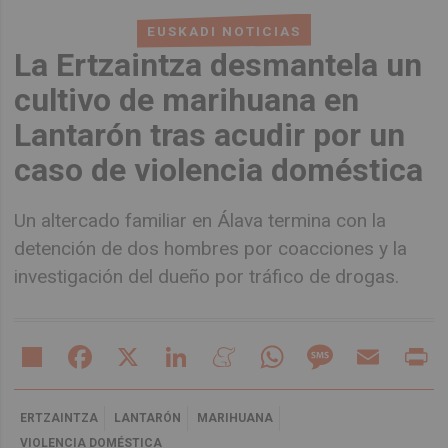
EUSKADI NOTICIAS
La Ertzaintza desmantela un
cultivo de marihuana en
Lantarón tras acudir por un
caso de violencia doméstica
Un altercado familiar en Álava termina con la
detención de dos hombres por coacciones y la
investigación del dueño por tráfico de drogas.
Share
Facebook
X
LinkedIn
Meneame
WhatsApp
Message
Email
Pr
ERTZAINTZA
LANTARÓN
MARIHUANA
VIOLENCIA DOMÉSTICA