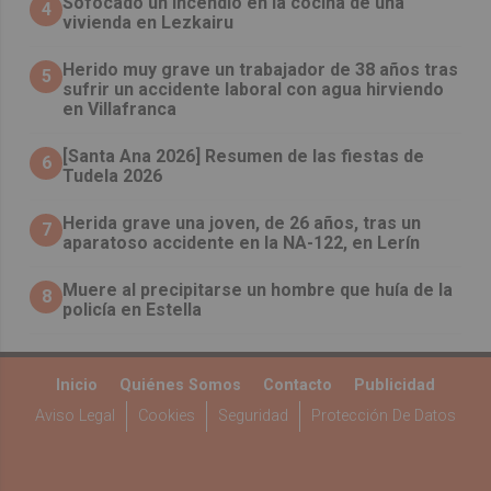
Sofocado un incendio en la cocina de una
4
vivienda en Lezkairu
Herido muy grave un trabajador de 38 años tras
5
sufrir un accidente laboral con agua hirviendo
en Villafranca
[Santa Ana 2026] Resumen de las fiestas de
6
Tudela 2026
Herida grave una joven, de 26 años, tras un
7
aparatoso accidente en la NA-122, en Lerín
Muere al precipitarse un hombre que huía de la
8
policía en Estella
Inicio
Quiénes Somos
Contacto
Publicidad
Aviso Legal
Cookies
Seguridad
Protección De Datos