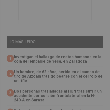
LO
MÁS LEIDO
Investigan el hallazgo de restos humanos en la
1
cola del embalse de Yesa, en Zaragoza
Un hombre, de 62 años, herido en el campo de
2
tiro de Aizoáin tras golpearse con el cerrojo de
un rifle
​Dos personas trasladadas al HUN tras sufrir un
3
accidente por colisión frontolateral en la N-
240-A en Sarasa