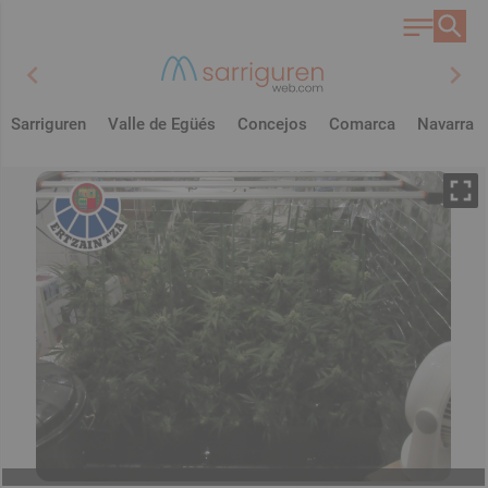
chevron_left
chevron_right
Sarriguren
Valle de Egüés
Concejos
Comarca
Navarra