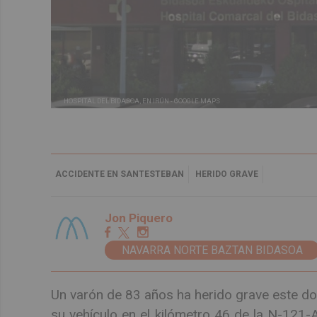
HOSPITAL DEL BIDASOA, EN IRÚN -
GOOGLE MAPS
ACCIDENTE EN SANTESTEBAN
HERIDO GRAVE
Jon Piquero
NAVARRA NORTE BAZTAN BIDASOA
Un varón de 83 años ha herido grave este dom
su vehículo en el kilómetro 46 de la N-121-A