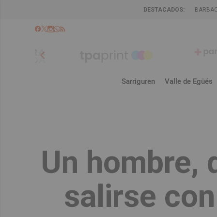
DESTACADOS:
BARBA
chevron_left
Sarriguren
Valle de Egüés
Un hombre, d
salirse con