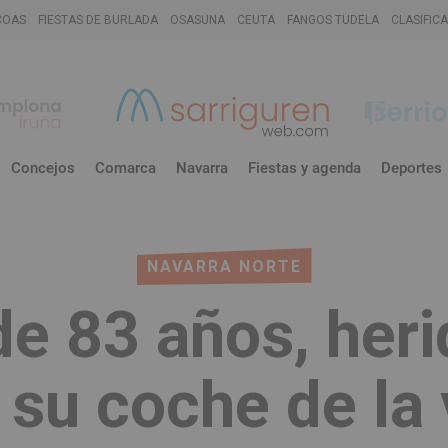
COAS
FIESTAS DE BURLADA
OSASUNA
CEUTA
FANGOS TUDELA
CLASIFIC
Concejos
Comarca
Navarra
Fiestas y agenda
Deportes
NAVARRA NORTE
e 83 años, heri
 su coche de la 