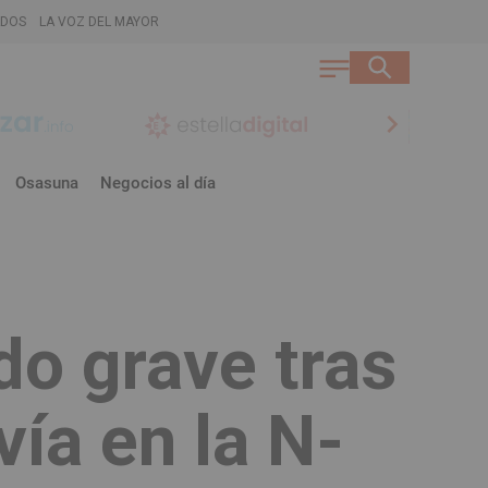
ADOS
LA VOZ DEL MAYOR
chevron_right
Osasuna
Negocios al día
do grave tras
vía en la N-