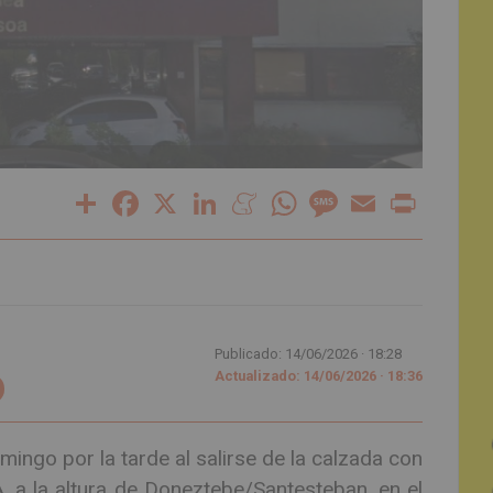
Share
Facebook
X
LinkedIn
Meneame
WhatsApp
Message
Email
Print
Publicado: 14/06/2026 ·
18:28
Actualizado: 14/06/2026 · 18:36
ingo por la tarde al salirse de la calzada con
, a la altura de Doneztebe/Santesteban, en el