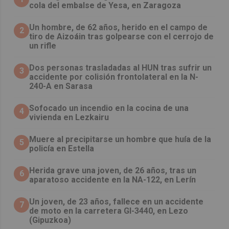
cola del embalse de Yesa, en Zaragoza
Un hombre, de 62 años, herido en el campo de
2
tiro de Aizoáin tras golpearse con el cerrojo de
un rifle
​Dos personas trasladadas al HUN tras sufrir un
3
accidente por colisión frontolateral en la N-
240-A en Sarasa
Sofocado un incendio en la cocina de una
4
vivienda en Lezkairu
Muere al precipitarse un hombre que huía de la
5
policía en Estella
Herida grave una joven, de 26 años, tras un
6
aparatoso accidente en la NA-122, en Lerín
Un joven, de 23 años, fallece en un accidente
7
de moto en la carretera GI-3440, en Lezo
(Gipuzkoa)