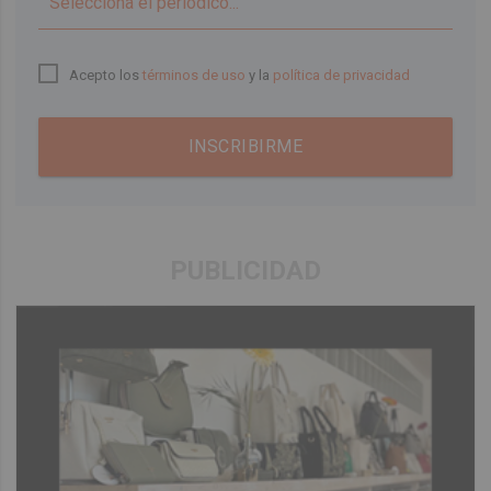
▼
Acepto los
términos de uso
y la
política de privacidad
INSCRIBIRME
PUBLICIDAD