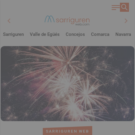
chevron_left
chevron_right
Sarriguren
Valle de Egüés
Concejos
Comarca
Navarra
SARRIGUREN WEB