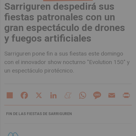
Sarriguren despedirá sus
fiestas patronales con un
gran espectáculo de drones
y fuegos artificiales
Sarriguren pone fin a sus fiestas este domingo
con el innovador show nocturno "Evolution 150" y
un espectáculo pirotécnico.
Share
Facebook
X
LinkedIn
Meneame
WhatsApp
Message
Email
Pr
FIN DE LAS FIESTAS DE SARRIGUREN