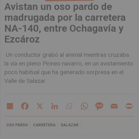
Avistan un oso pardo de
madrugada por la carretera
NA-140, entre Ochagavía y
Ezcároz
Un conductor grabó al animal mientras cruzaba
la vía en pleno Pirineo navarro, en un avistamiento
poco habitual que ha generado sorpresa en el
Valle de Salazar
Share
Facebook
X
LinkedIn
Meneame
WhatsApp
Message
Email
Pr
OSO PARDO
CARRETERA
SALAZAR