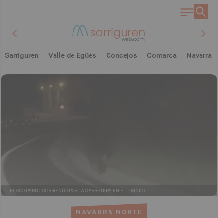
chevron_left
chevron_right
Sarriguren
Valle de Egüés
Concejos
Comarca
Navarra
EL OSO PARDO, CORRIENDO POR LA CARRETERA EN EL PIRINEO
NAVARRA NORTE