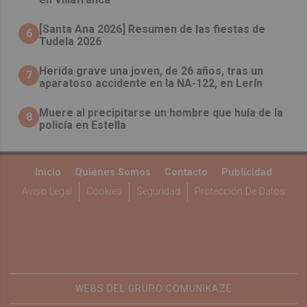
[Santa Ana 2026] Resumen de las fiestas de
6
Tudela 2026
Herida grave una joven, de 26 años, tras un
7
aparatoso accidente en la NA-122, en Lerín
Muere al precipitarse un hombre que huía de la
8
policía en Estella
Inicio
Quiénes Somos
Contacto
Publicidad
Aviso Legal
Cookies
Seguridad
Protección De Datos
WEBS DEL GRUPO COMUNIKAZE