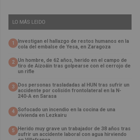
LO
MÁS LEIDO
Investigan el hallazgo de restos humanos en la
1
cola del embalse de Yesa, en Zaragoza
Un hombre, de 62 años, herido en el campo de
2
tiro de Aizoáin tras golpearse con el cerrojo de
un rifle
​Dos personas trasladadas al HUN tras sufrir un
3
accidente por colisión frontolateral en la N-
240-A en Sarasa
Sofocado un incendio en la cocina de una
4
vivienda en Lezkairu
Herido muy grave un trabajador de 38 años tras
5
sufrir un accidente laboral con agua hirviendo
en Villafranca