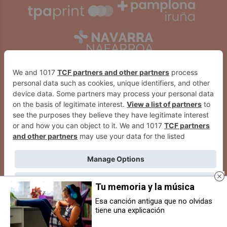
Tu memoria y la música
2026
© Grupo Comunikaze
Esa canción antigua que no olvidas
tiene una explicación
Desarrollado por:
OA Cloud
Los 5 mejores ramos de flores
para el Día Internacional de la