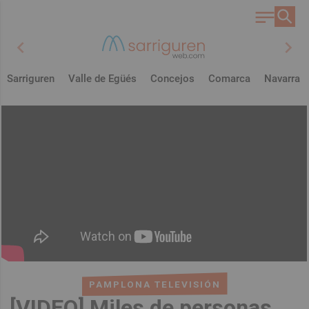
chevron_left
chevron_right
Sarriguren
Valle de Egüés
Concejos
Comarca
Navarra
PAMPLONA TELEVISIÓN
[VIDEO] Miles de personas