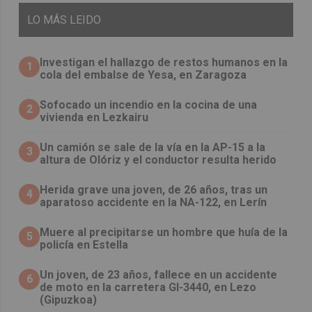
LO
MÁS LEIDO
Investigan el hallazgo de restos humanos en la
1
cola del embalse de Yesa, en Zaragoza
Sofocado un incendio en la cocina de una
2
vivienda en Lezkairu
Un camión se sale de la vía en la AP-15 a la
3
altura de Olóriz y el conductor resulta herido
Herida grave una joven, de 26 años, tras un
4
aparatoso accidente en la NA-122, en Lerín
Muere al precipitarse un hombre que huía de la
5
policía en Estella
Un joven, de 23 años, fallece en un accidente
6
de moto en la carretera GI-3440, en Lezo
(Gipuzkoa)