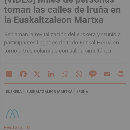
toman las calles de Iruña en
la Euskaltzaleon Martxa
Reclaman la revitalización del euskera y reunió a
participantes llegados de todo Euskal Herria en
torno a tres columnas con salida simultánea
Share
Facebook
X
LinkedIn
Meneame
WhatsApp
Message
Email
Pr
EUSKERA
EUSKALTZALEON MARTXA
IRUÑA
Festaro TV