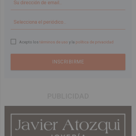
▼
Acepto los
términos de uso
y la
política de privacidad
INSCRIBIRME
PUBLICIDAD