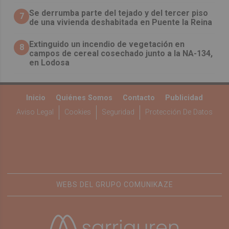
Se derrumba parte del tejado y del tercer piso
7
de una vivienda deshabitada en Puente la Reina
Extinguido un incendio de vegetación en
8
campos de cereal cosechado junto a la NA-134,
en Lodosa
Inicio
Quiénes Somos
Contacto
Publicidad
Aviso Legal
Cookies
Seguridad
Protección De Datos
WEBS DEL GRUPO COMUNIKAZE