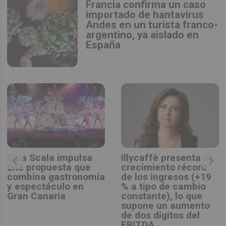
Francia confirma un caso
importado de hantavirus
Andes en un turista franco-
argentino, ya aislado en
España
Sala Scala impulsa
Illycaffè presenta un
chevron_left
chevron_right
una propuesta que
crecimiento récord
combina gastronomía
de los ingresos (+19
y espectáculo en
% a tipo de cambio
Gran Canaria
constante), lo que
supone un aumento
de dos dígitos del
EBITDA