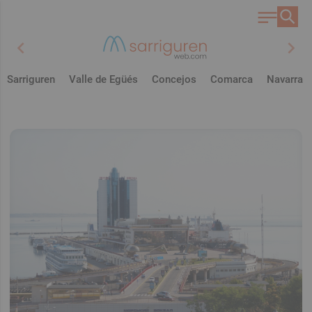
chevron_left
chevron_right
Sarriguren
Valle de Egüés
Concejos
Comarca
Navarra