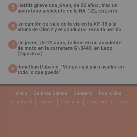
Herida grave una joven, de 26 años, tras un
5
aparatoso accidente en la NA-122, en Lerín
Un camión se sale de la vía en la AP-15 a la
6
altura de Olóriz y el conductor resulta herido
Un joven, de 23 años, fallece en un accidente
7
de moto en la carretera GI-3440, en Lezo
(Gipuzkoa)
Jonathan Dubasin: "Vengo aquí para ayudar en
8
todo lo que pueda"
Inicio
Quiénes Somos
Contacto
Publicidad
Aviso Legal
Cookies
Seguridad
Protección De Datos