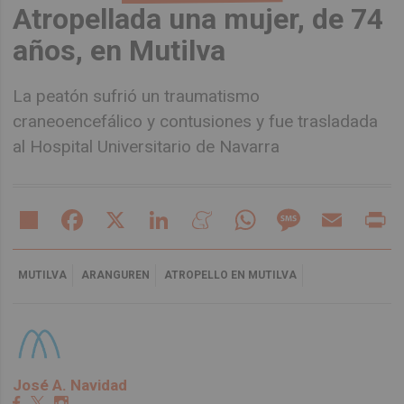
Atropellada una mujer, de 74
años, en Mutilva
La peatón sufrió un traumatismo
craneoencefálico y contusiones y fue trasladada
al Hospital Universitario de Navarra
Share
Facebook
X
LinkedIn
Meneame
WhatsApp
Message
Email
Pr
MUTILVA
ARANGUREN
ATROPELLO EN MUTILVA
José A. Navidad