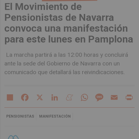
El Movimiento de
Pensionistas de Navarra
convoca una manifestación
para este lunes en Pamplona
La marcha partirá a las 12:00 horas y concluirá
ante la sede del Gobierno de Navarra con un
comunicado que detallará las reivindicaciones.
Share
Facebook
X
LinkedIn
Meneame
WhatsApp
Message
Email
Pr
PENSIONISTAS
MANIFESTACIÓN