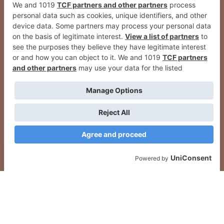
Adquirir habilidades que se
conviertan en fuentes de ingresos
inesperadas.
2026
© Grupo Comunikaze
Desarrollado por:
OA Cloud