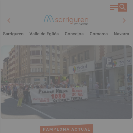
chevron_left
chevron_right
Sarriguren
Valle de Egüés
Concejos
Comarca
Navarra
PAMPLONA ACTUAL