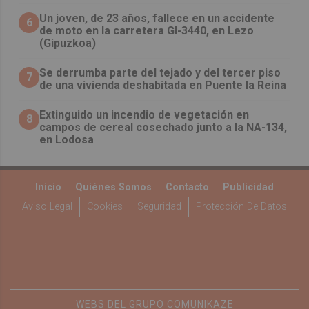
Un joven, de 23 años, fallece en un accidente
6
de moto en la carretera GI-3440, en Lezo
(Gipuzkoa)
Se derrumba parte del tejado y del tercer piso
7
de una vivienda deshabitada en Puente la Reina
Extinguido un incendio de vegetación en
8
campos de cereal cosechado junto a la NA-134,
en Lodosa
Inicio
Quiénes Somos
Contacto
Publicidad
Aviso Legal
Cookies
Seguridad
Protección De Datos
WEBS DEL GRUPO COMUNIKAZE