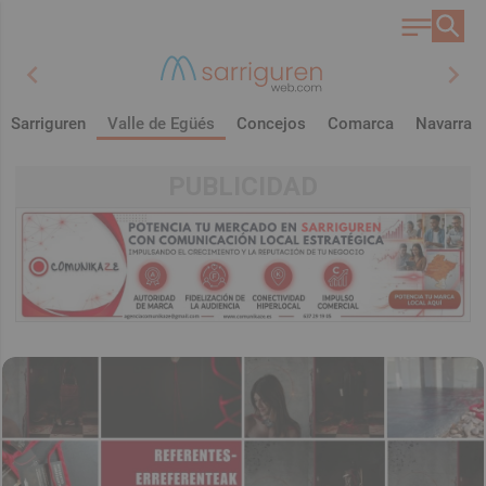
chevron_left
chevron_right
Sarriguren
Valle de Egüés
Concejos
Comarca
Navarra
PUBLICIDAD