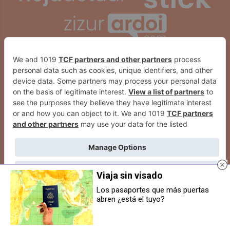
Viaja sin visado
Los pasaportes que más puertas
abren ¿está el tuyo?
El Valle de Egüés recupera su
La Policía Municipal del Valle de
cine de verano con cinco
Egüés incorpora tres nuevos
proyecciones gratuitas al aire libre
agentes para reforzar la
en julio y agosto
seguridad ciudadana