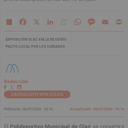
Share
Facebook
X
LinkedIn
Meneame
WhatsApp
Message
Email
Pr
EXPOSICIÓN OLAZ VALLE DE EGÜÉS
PACTO LOCAL POR LOS CUIDADOS
Redacción
SARRIGUREN WEB EGÜES
Publicado: 06/07/2026 ·
10:10
Actualizado: 06/07/2026 · 10:16
El
Polideportivo Municipal de Olaz
se convertirá