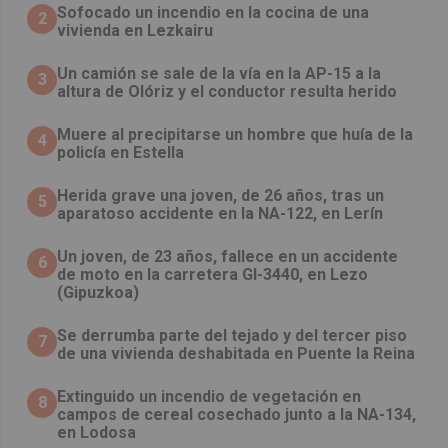
Sofocado un incendio en la cocina de una
2
vivienda en Lezkairu
Un camión se sale de la vía en la AP-15 a la
3
altura de Olóriz y el conductor resulta herido
Muere al precipitarse un hombre que huía de la
4
policía en Estella
Herida grave una joven, de 26 años, tras un
5
aparatoso accidente en la NA-122, en Lerín
Un joven, de 23 años, fallece en un accidente
6
de moto en la carretera GI-3440, en Lezo
(Gipuzkoa)
Se derrumba parte del tejado y del tercer piso
7
de una vivienda deshabitada en Puente la Reina
Extinguido un incendio de vegetación en
8
campos de cereal cosechado junto a la NA-134,
en Lodosa