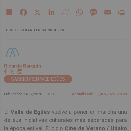
Share
Facebook
X
LinkedIn
Meneame
WhatsApp
Message
Email
Pr
CINE DE VERANO EN SARRIGUREN
Ricardo Barquín
SARRIGUREN WEB EGÜES
Publicado: 03/07/2026 ·
19:33
Actualizado: 03/07/2026 · 19:33
El
Valle de Egüés
vuelve a poner en marcha una
de sus iniciativas culturales más esperadas para
la época estival. El ciclo
Cine de Verano / Udako