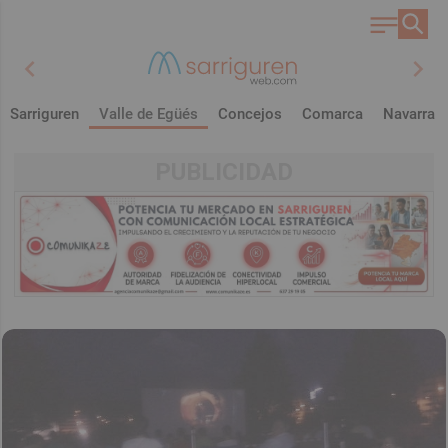
chevron_left
chevron_right
Sarriguren
Valle de Egüés
Concejos
Comarca
Navarra
PUBLICIDAD