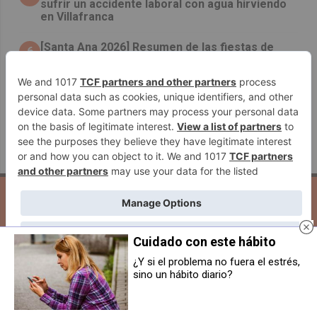
sufrir un accidente laboral con agua hirviendo
en Villafranca
[Santa Ana 2026] Resumen de las fiestas de
6
Tudela 2026
Herida grave una joven, de 26 años, tras un
7
aparatoso accidente en la NA-122, en Lerín
Muere al precipitarse un hombre que huía de la
8
policía en Estella
Inicio
Quiénes Somos
Contacto
Publicidad
Aviso Legal
Cookies
Seguridad
Protección De Datos
Cuidado con este hábito
¿Y si el problema no fuera el estrés,
sino un hábito diario?
Extinguido un incendio en el
El polideportivo de Olaz acoge
polígono industrial de Egüés
una exposición sobre
corresponsabilidad y mujeres
referentes en el Valle de Egüés
WEBS DEL GRUPO COMUNIKAZE