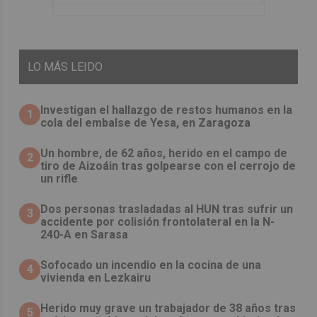
LO
MÁS LEIDO
Investigan el hallazgo de restos humanos en la
1
cola del embalse de Yesa, en Zaragoza
Un hombre, de 62 años, herido en el campo de
2
tiro de Aizoáin tras golpearse con el cerrojo de
un rifle
​Dos personas trasladadas al HUN tras sufrir un
3
accidente por colisión frontolateral en la N-
240-A en Sarasa
Sofocado un incendio en la cocina de una
4
vivienda en Lezkairu
Herido muy grave un trabajador de 38 años tras
5