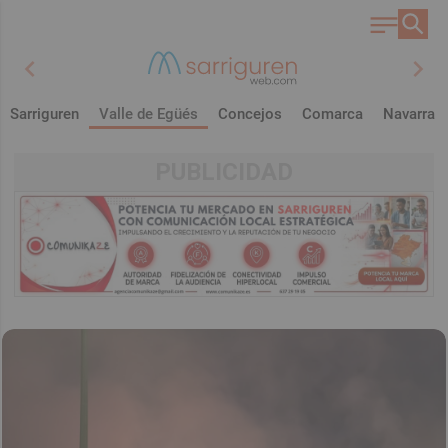
chevron_left
chevron_right
Sarriguren
Valle de Egüés
Concejos
Comarca
Navarra
PUBLICIDAD