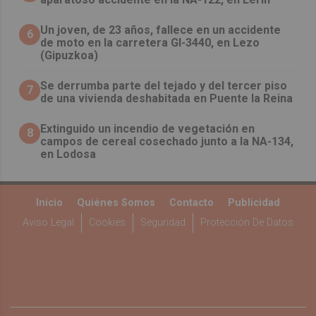
Un joven, de 23 años, fallece en un accidente
6
de moto en la carretera GI-3440, en Lezo
(Gipuzkoa)
Se derrumba parte del tejado y del tercer piso
7
de una vivienda deshabitada en Puente la Reina
Extinguido un incendio de vegetación en
8
campos de cereal cosechado junto a la NA-134,
en Lodosa
Inicio
Quiénes Somos
Contacto
Publicidad
Aviso Legal
Cookies
Seguridad
Protección De Datos