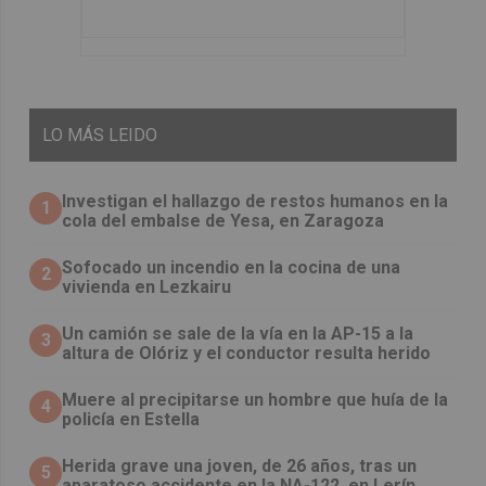
LO
MÁS LEIDO
Investigan el hallazgo de restos humanos en la
1
cola del embalse de Yesa, en Zaragoza
Sofocado un incendio en la cocina de una
2
vivienda en Lezkairu
Un camión se sale de la vía en la AP-15 a la
3
altura de Olóriz y el conductor resulta herido
Muere al precipitarse un hombre que huía de la
4
policía en Estella
Herida grave una joven, de 26 años, tras un
5
aparatoso accidente en la NA-122, en Lerín