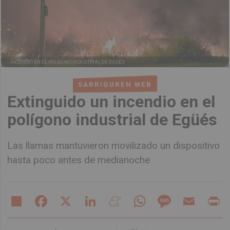
INCENDIO EN EL POLÍGONO INDUSTRIAL DE EGÜÉS
SARRIGUREN WEB
Extinguido un incendio en el
polígono industrial de Egüés
Las llamas mantuvieron movilizado un dispositivo
hasta poco antes de medianoche
Share
Facebook
X
LinkedIn
Meneame
WhatsApp
Message
Email
Pr