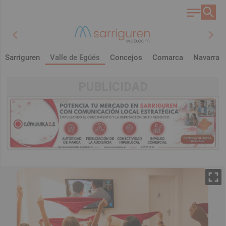
chevron_left
chevron_right
Sarriguren
Valle de Egüés
Concejos
Comarca
Navarra
PUBLICIDAD