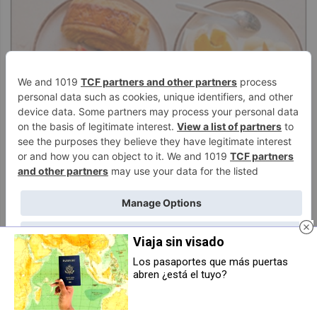
Viaja sin visado
Los pasaportes que más puertas
abren ¿está el tuyo?
El 77% de los vecinos de
El concejo de Egüés arranca este
Erripagaña prefiere que el barrio
viernes sus fiestas patronales de
se unifique y pertenezca al
2026 con actividades para todos
Ayuntamiento de Pamplona
los públicos