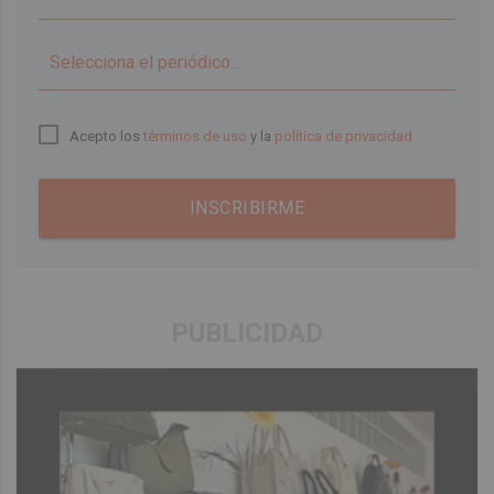
▼
Acepto los
términos de uso
y la
política de privacidad
INSCRIBIRME
PUBLICIDAD