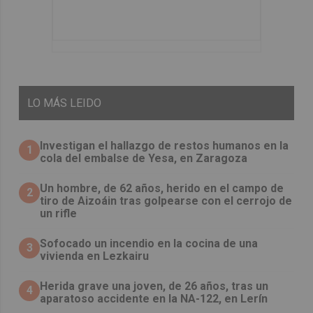
LO
MÁS LEIDO
Investigan el hallazgo de restos humanos en la
1
cola del embalse de Yesa, en Zaragoza
Un hombre, de 62 años, herido en el campo de
2
tiro de Aizoáin tras golpearse con el cerrojo de
un rifle
Sofocado un incendio en la cocina de una
3
vivienda en Lezkairu
Herida grave una joven, de 26 años, tras un
4
aparatoso accidente en la NA-122, en Lerín