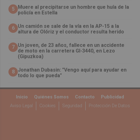
Muere al precipitarse un hombre que huía de la
5
policía en Estella
Un camión se sale de la vía en la AP-15 a la
6
altura de Olóriz y el conductor resulta herido
Un joven, de 23 años, fallece en un accidente
7
de moto en la carretera GI-3440, en Lezo
(Gipuzkoa)
Jonathan Dubasin: "Vengo aquí para ayudar en
8
todo lo que pueda"
Inicio
Quiénes Somos
Contacto
Publicidad
Aviso Legal
Cookies
Seguridad
Protección De Datos