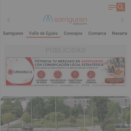
chevron_left
chevron_right
Sarriguren
Valle de Egüés
Concejos
Comarca
Navarra
PUBLICIDAD