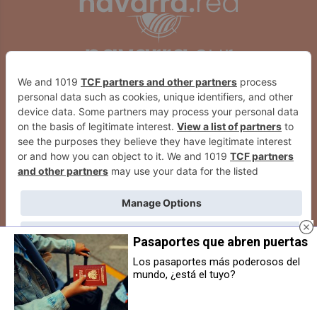
Pasaportes que abren puertas
Los pasaportes más poderosos del
mundo, ¿está el tuyo?
Un herido grave en Egüés tras
El Valle de Egüés organiza un
despeñarse con su coche y dar
taller de iniciación al cultivo de
positivo en el control de
huertos ecológicos para fomentar
alcoholemia de la Guardia Civil
el autoconsumo