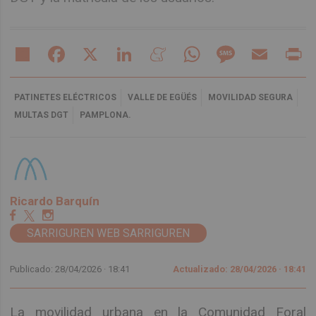
Share
Facebook
X
LinkedIn
Meneame
WhatsApp
Message
Email
Pr
PATINETES ELÉCTRICOS
VALLE DE EGÜÉS
MOVILIDAD SEGURA
MULTAS DGT
PAMPLONA.
Ricardo Barquín
SARRIGUREN WEB SARRIGUREN
Publicado: 28/04/2026 ·
18:41
Actualizado: 28/04/2026 · 18:41
La movilidad urbana en la Comunidad Foral